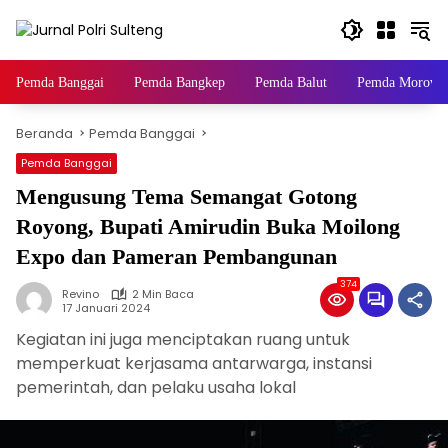
Langsung
ke
konten
Pemda Banggai
Pemda Bangkep
Pemda Balut
Pemda Morowal
Beranda
Pemda Banggai
Pemda Banggai
Mengusung Tema Semangat Gotong
Royong, Bupati Amirudin Buka Moilong
Expo dan Pameran Pembangunan
374
Revino
2 Min Baca
17 Januari 2024
Kegiatan ini juga menciptakan ruang untuk
memperkuat kerjasama antarwarga, instansi
pemerintah, dan pelaku usaha lokal