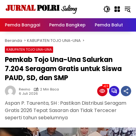
Langsung
ke
konten
Pemda Banggai
Pemda Bangkep
Pemda Balut
P
Beranda
KABUPATEN TOJO UNA-UNA
KABUPATEN TOJO UNA-UNA
Pemkab Tojo Una-Una Salurkan
7.204 Seragam Gratis untuk Siswa
PAUD, SD, dan SMP
423
Revino
2 Min Baca
6 Juli 2026
Aspan P. Taurenta, SH : Pastikan Distribusi Seragam
Gratis 2026 Tepat Sasaran dan Tidak Tercecer
seperti tahun sebelumnya