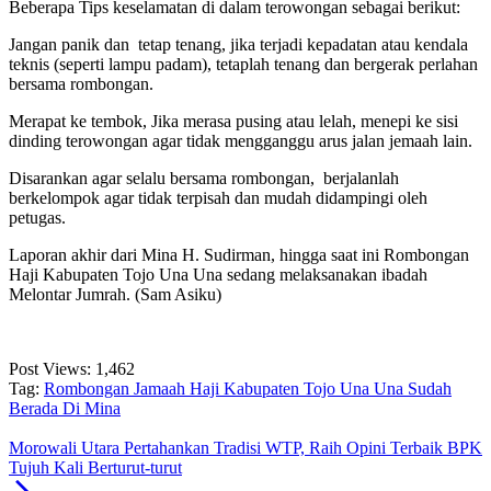
Beberapa Tips keselamatan di dalam terowongan sebagai berikut:
Jangan panik dan tetap tenang, jika terjadi kepadatan atau kendala
teknis (seperti lampu padam), tetaplah tenang dan bergerak perlahan
bersama rombongan.
Merapat ke tembok, Jika merasa pusing atau lelah, menepi ke sisi
dinding terowongan agar tidak mengganggu arus jalan jemaah lain.
Disarankan agar selalu bersama rombongan, berjalanlah
berkelompok agar tidak terpisah dan mudah didampingi oleh
petugas.
Laporan akhir dari Mina H. Sudirman, hingga saat ini Rombongan
Haji Kabupaten Tojo Una Una sedang melaksanakan ibadah
Melontar Jumrah. (Sam Asiku)
Post Views:
1,462
Tag:
Rombongan Jamaah Haji Kabupaten Tojo Una Una Sudah
Berada Di Mina
Morowali Utara Pertahankan Tradisi WTP, Raih Opini Terbaik BPK
Tujuh Kali Berturut-turut