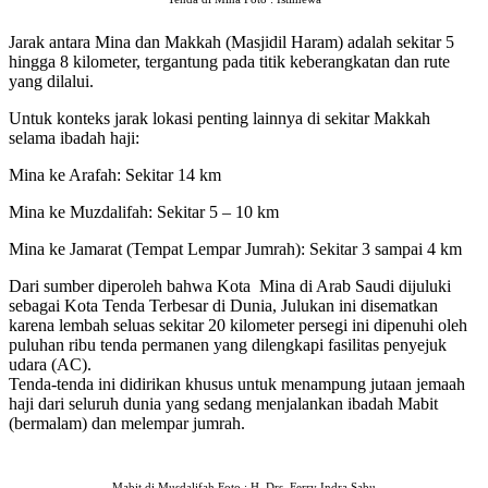
Jarak antara Mina dan Makkah (Masjidil Haram) adalah sekitar 5
hingga 8 kilometer, tergantung pada titik keberangkatan dan rute
yang dilalui.
Untuk konteks jarak lokasi penting lainnya di sekitar Makkah
selama ibadah haji:
Mina ke Arafah: Sekitar 14 km
Mina ke Muzdalifah: Sekitar 5 – 10 km
Mina ke Jamarat (Tempat Lempar Jumrah): Sekitar 3 sampai 4 km
Dari sumber diperoleh bahwa Kota Mina di Arab Saudi dijuluki
sebagai Kota Tenda Terbesar di Dunia,
Julukan ini disematkan
karena lembah seluas sekitar 20 kilometer persegi ini dipenuhi oleh
puluhan ribu tenda permanen yang dilengkapi fasilitas penyejuk
udara (AC).
Tenda-tenda ini didirikan khusus untuk menampung jutaan jemaah
haji dari seluruh dunia yang sedang menjalankan ibadah Mabit
(bermalam) dan melempar jumrah.
Mabit di Musdalifah Foto : H. Drs. Ferry Indra Sabu