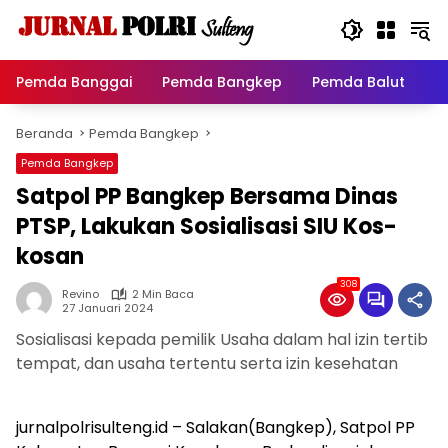
Langsung
ke
konten
Pemda Banggai
Pemda Bangkep
Pemda Balut
P
Beranda
Pemda Bangkep
Pemda Bangkep
Satpol PP Bangkep Bersama Dinas
PTSP, Lakukan Sosialisasi SIU Kos-
kosan
308
Revino
2 Min Baca
27 Januari 2024
Sosialisasi kepada pemilik Usaha dalam hal izin tertib
tempat, dan usaha tertentu serta izin kesehatan
jurnalpolrisulteng.id – Salakan(Bangkep), Satpol PP