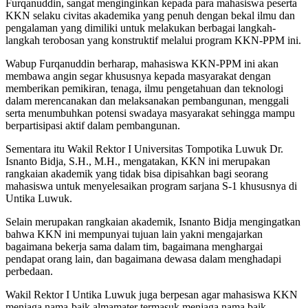
Furqanuddin, sangat menginginkan kepada para mahasiswa peserta
KKN selaku civitas akademika yang penuh dengan bekal ilmu dan
pengalaman yang dimiliki untuk melakukan berbagai langkah-
langkah terobosan yang konstruktif melalui program KKN-PPM ini.
Wabup Furqanuddin berharap, mahasiswa KKN-PPM ini akan
membawa angin segar khususnya kepada masyarakat dengan
memberikan pemikiran, tenaga, ilmu pengetahuan dan teknologi
dalam merencanakan dan melaksanakan pembangunan, menggali
serta menumbuhkan potensi swadaya masyarakat sehingga mampu
berpartisipasi aktif dalam pembangunan.
Sementara itu Wakil Rektor I Universitas Tompotika Luwuk Dr.
Isnanto Bidja, S.H., M.H., mengatakan, KKN ini merupakan
rangkaian akademik yang tidak bisa dipisahkan bagi seorang
mahasiswa untuk menyelesaikan program sarjana S-1 khususnya di
Untika Luwuk.
Selain merupakan rangkaian akademik, Isnanto Bidja mengingatkan
bahwa KKN ini mempunyai tujuan lain yakni mengajarkan
bagaimana bekerja sama dalam tim, bagaimana menghargai
pendapat orang lain, dan bagaimana dewasa dalam menghadapi
perbedaan.
Wakil Rektor I Untika Luwuk juga berpesan agar mahasiswa KKN
menjaga nama-baik almamater termasuk menjaga nama baik