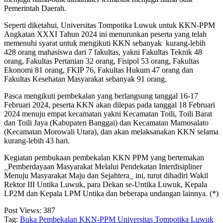
Pemerintah Daerah.
Seperti diketahui, Universitas Tompotika Luwuk untuk KKN-PPM
Angkatan XXXI Tahun 2024 ini menurunkan peserta yang telah
memenuhi syarat untuk mengikuti KKN sebanyak kurang-lebih
428 orang mahasiswa dari 7 fakultas, yakni Fakultas Teknik 48
orang, Fakultas Pertanian 32 orang, Fisipol 53 orang, Fakultas
Ekonomi 81 orang, FKIP 76, Fakultas Hukum 47 orang dan
Fakultas Kesehatan Masyarakat sebanyak 91 orang.
Pasca mengikuti pembekalan yang berlangsung tanggal 16-17
Februari 2024, peserta KKN akan dilepas pada tanggal 18 Februari
2024 menuju empat kecamatan yakni Kecamatan Toili, Toili Barat
dan Toili Jaya (Kabupaten Banggai) dan Kecamatan Mamosalato
(Kecamatan Morowali Utara), dan akan melaksanakan KKN selama
kurang-lebih 43 hari.
Kegiatan pembukaan pembekalan KKN PPM yang bertemakan
_Pemberdayaan Masyarakat Melalui Pendekatan Interdisipliner
Menuju Masyarakat Maju dan Sejahtera_ ini, turut dihadiri Wakil
Rektor III Untika Luwuk, para Dekan se-Untika Luwuk, Kepala
LP2M dan Kepala LPM Untika dan beberapa undangan lainnya. (*)
Post Views:
387
Tag:
Buka Pembekalan KKN-PPM Universitas Tompotika Luwuk