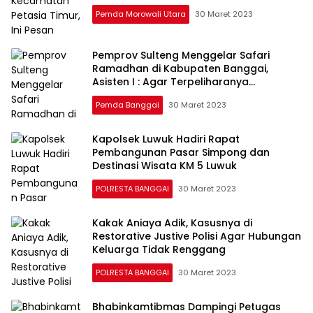
Pemda Morowali Utara
30 Maret 2023
Pemprov Sulteng Menggelar Safari
Ramadhan di Kabupaten Banggai,
Asisten I : Agar Terpeliharanya
Hubungan Antar Pemimpin, Masyarakat,
Pemda Banggai
30 Maret 2023
dan Alim Ulama
Kapolsek Luwuk Hadiri Rapat
Pembangunan Pasar Simpong dan
Destinasi Wisata KM 5 Luwuk
POLRESTA BANGGAI
30 Maret 2023
Kakak Aniaya Adik, Kasusnya di
Restorative Justive Polisi Agar Hubungan
Keluarga Tidak Renggang
POLRESTA BANGGAI
30 Maret 2023
Bhabinkamtibmas Dampingi Petugas