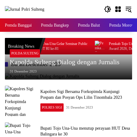
Langsung
ke
konten
Pemda Banggai
Pemda Bangkep
Pemda Balut
Pemda Morowal
DWP Kemenag Tojo Una-Una Gelar Seminar Public
Pemkab Tojo Una-Una Rai
Breaking News
Speaking Sambut HUT RI ke-81
Award 2026, Desa Uebone
POLDA SULTENG
Kapolda Sulteng Dialog dengan Jurnalis
Bulan:
Desember 2023
31 Desember 2023
Kapolres Sigi Bersama Forkopimda Kunjungi
Pospam dan Posyan Ops Lilin Tinombala 2023
POLRES SIGI
31 Desember 2023
Bupati Tojo Una-Una menutup perayaan HUT Desa
Balingara ke 30