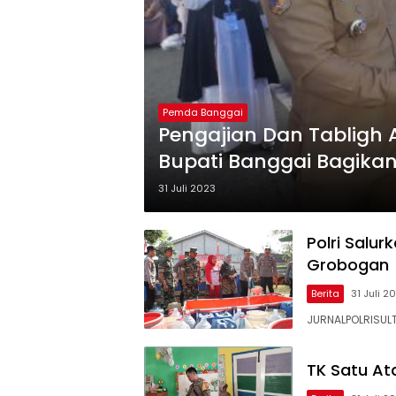
Pemda Banggai
Pengajian Dan Tabligh 
Bupati Banggai Bagika
Piatu
31 Juli 2023
Polri Salur
Grobogan
Berita
31 Juli 2
JURNALPOLRISULT
TK Satu At