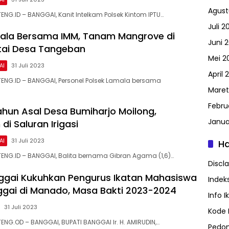
Agust
NG.ID – BANGGAI, Kanit Intelkam Polsek Kintom IPTU…
Juli 2
ala Bersama IMM, Tanam Mangrove di
Juni 
ntai Desa Tangeban
Mei 2
AI
31 Juli 2023
April 
ENG.ID – BANGGAI, Personel Polsek Lamala bersama
Maret
Febru
Tahun Asal Desa Bumiharjo Moilong,
Janua
i Saluran Irigasi
AI
31 Juli 2023
H
ENG.ID – BANGGAI, Balita bernama Gibran Agama (1,6)…
Discl
ggai Kukuhkan Pengurus Ikatan Mahasiswa
Indeks
gai di Manado, Masa Bakti 2023-2024
Info I
31 Juli 2023
Kode E
ENG.OD – BANGGAI, BUPATI BANGGAI Ir. H. AMIRUDIN,…
Pedom