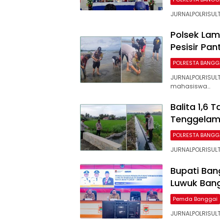
JURNALPOLRISULTE
Polsek Lam
Pesisir Pa
POLRESTA BANGG
JURNALPOLRISULT
mahasiswa…
Balita 1,6 
Tenggelam d
POLRESTA BANGG
JURNALPOLRISULT
Bupati Ban
Luwuk Bang
Pemda Banggai
JURNALPOLRISULT