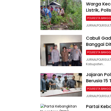
Warga Kec
Listrik, Pol
POLRESTA BANGG
JURNALPOLRISULT
Cabuli Gad
Banggai Di
POLRESTA BANGG
JURNALPOLRISUL
Kabupaten…
Jajaran Po
Berusia 15
POLRESTA BANGG
JURNALPOLRISULT
Partai Keb