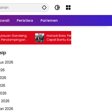
owali
Peristiwa
Parlemen
deng
Hariadi Bola: Pemkab Banggai Bergerak
DWP
ngan
Cepat Bantu Korban Kebakaran di Pulo
Sem
tahan
Dalagan
ke-
sip
us 2026
026
2026
026
2026
 2026
ari 2026