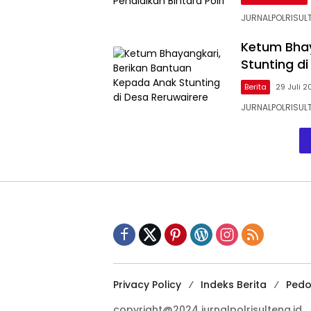
JURNALPOLRISULT
Ketum Bhay
Stunting d
Berita
29 Juli 2
JURNALPOLRISULT
Privacy Policy
Indeks Berita
Pedo
copyright@2024 jurnalpolrisulteng.id