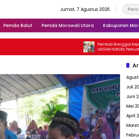
Jumat, 7 Agustus 2026
Pemda Balut
Pemda Morowali Utara
Kabupaten Mor
Pemkab Banggai Kepulauan Gan
LAIGAN HUKUM, Perkuat Pendampi
Hukum Penyelenggaraan Pemerin
Ar
Agust
Juli 2
Juni 
Mei 2
April 
Maret
Febru