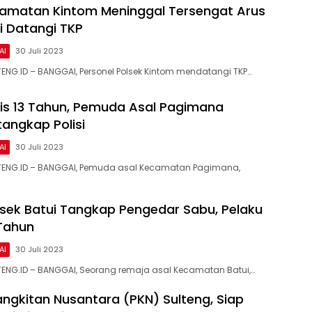
amatan Kintom Meninggal Tersengat Arus
isi Datangi TKP
AI
30 Juli 2023
ENG.ID – BANGGAI, Personel Polsek Kintom mendatangi TKP…
is 13 Tahun, Pemuda Asal Pagimana
tangkap Polisi
AI
30 Juli 2023
TENG.ID – BANGGAI, Pemuda asal Kecamatan Pagimana,
lsek Batui Tangkap Pengedar Sabu, Pelaku
 Tahun
AI
30 Juli 2023
ENG.ID – BANGGAI, Seorang remaja asal Kecamatan Batui,…
angkitan Nusantara (PKN) Sulteng, Siap