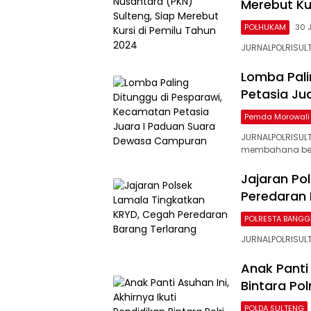
Merebut Ku
POLHUKAM
30 J
JURNALPOLRISUL
Lomba Pali
Petasia J
Pemda Morowali
JURNALPOLRISULT
membahana beg
Jajaran Po
Peredaran 
POLRESTA BANGG
JURNALPOLRISUL
Anak Panti 
Bintara Polr
POLDA SULTENG