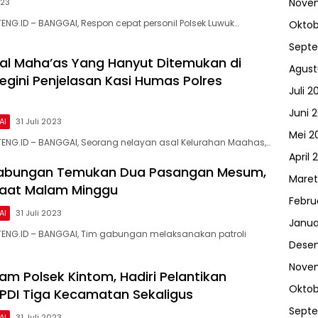
Nove
023
ENG.ID – BANGGAI, Respon cepat personil Polsek Luwuk…
Oktob
Sept
al Maha’as Yang Hanyut Ditemukan di
Agust
Begini Penjelasan Kasi Humas Polres
Juli 2
Juni 
AI
31 Juli 2023
Mei 2
ENG.ID – BANGGAI, Seorang nelayan asal Kelurahan Maahas,…
April 
abungan Temukan Dua Pasangan Mesum,
Maret
Saat Malam Minggu
Febru
AI
31 Juli 2023
Janua
TENG.ID – BANGGAI, Tim gabungan melaksanakan patroli
Dese
Nove
kam Polsek Kintom, Hadiri Pelantikan
Oktob
PDI Tiga Kecamatan Sekaligus
Sept
AI
31 Juli 2023