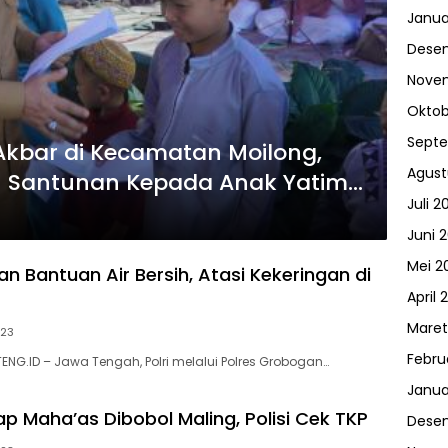
Janua
Dese
Nove
Oktob
Sept
Akbar di Kecamatan Moilong,
Agust
n Santunan Kepada Anak Yatim
Juli 2
Juni 
Mei 2
kan Bantuan Air Bersih, Atasi Kekeringan di
April 
Maret
023
Febru
ENG.ID – Jawa Tengah, Polri melalui Polres Grobogan…
Janua
ap Maha’as Dibobol Maling, Polisi Cek TKP
Dese