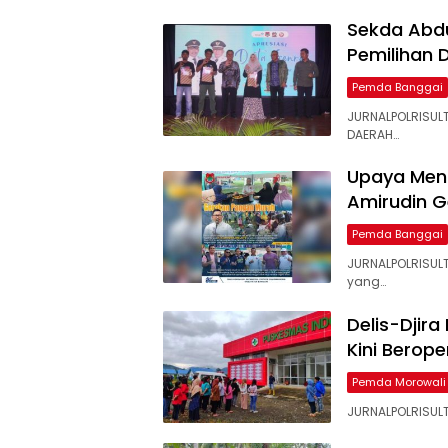
Sekda Abdul
Pemilihan 
Pemda Banggai
JURNALPOLRISULT
DAERAH…
Upaya Menga
Amirudin G
Pemda Banggai
JURNALPOLRISUL
yang…
Delis-Djira
Kini Berop
Pemda Morowali
JURNALPOLRISULT