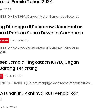
rsi di Pemilu Tahun 2024
uli 2023
TENG.ID – BANGGAI, Dengan Moto : Semangat Gotong…
ng Ditunggu di Pesparawi, Kecamatan
uara I Paduan Suara Dewasa Campuran
 Utara
29 Juli 2023
ENG.ID – Kolonodale, Sorak-sorai penonton langsung
itu…
lsek Lamala Tingkatkan KRYD, Cegah
Barang Terlarang
AI
29 Juli 2023
TENG.ID – BANGGAI, Dalam menjaga dan menciptakan situasi…
Asuhan Ini, Akhirnya Ikuti Pendidikan
i
29 Juli 2023