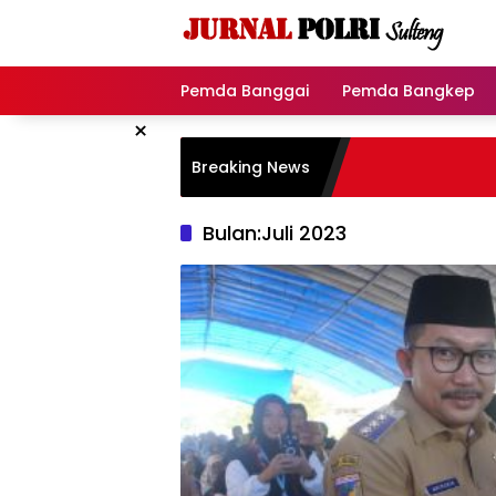
Langsung
ke
konten
Pemda Banggai
Pemda Bangkep
×
Breaking News
Bulan:
Juli 2023