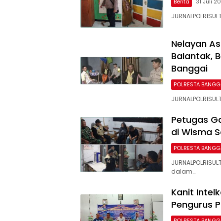
Berita
31 Juli 2
JURNALPOLRISULT
Nelayan As
Balantak, 
Banggai
POLRESTA BANGG
JURNALPOLRISULT
Petugas G
di Wisma 
POLRESTA BANGG
JURNALPOLRISUL
dalam…
Kanit Intel
Pengurus P
POLRESTA BANGG