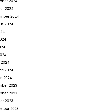
mber 2024
er 2024
ember 2024
us 2024
024
2024
024
2024
 2024
ari 2024
ri 2024
mber 2023
mber 2023
er 2023
ember 2023