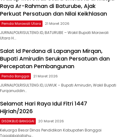
Raya Ar-Rahman di Baturube, Ajak
Perkuat Persatuan dan Nilai Keikhlasan
Pemda Morowali Utara
21 Maret 2026
JURNALPOLRISULTENG.ID, BATURUBE – Wakil Bupati Morowali
Utara H….
Salat Id Perdana di Lapangan Mirqan,
Bupati Amirudin Serukan Persatuan dan
Percepatan Pembangunan
Pemda Banggai
21 Maret 2026
JURNALPOLRISULTENG.ID, LUWUK – Bupati Amirudin, Wakil Bupati
Furqanuddin…
Selamat Hari Raya Idul Fitri 1447
Hijriah/2026
DISDIKBUD BANGGAI
20 Maret 2026
Keluarga Besar Dinas Pendidikan Kabupaten Banggai
Taqabbalallahu…