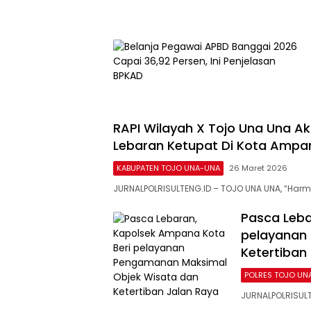
RAPI Wilayah X Tojo Una Una 
Lebaran Ketupat Di Kota Ampa
KABUPATEN TOJO UNA-UNA
26 Maret 2026
JURNALPOLRISULTENG.ID – TOJO UNA UNA, “Harmon
Pasca Leba
pelayanan
Ketertiban
POLRES TOJO UN
JURNALPOLRISUL