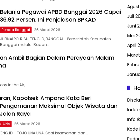
Agust
Belanja Pegawai APBD Banggai 2026 Capai
Juli 2
36,92 Persen, Ini Penjelasan BPKAD
Juni 
Pemda Banggai
26 Maret 2026
Mei 2
JURNALPOLRISULTENG.ID, BANGGAI – Pemerintah Kabupaten
Banggai melalui Badan…
April 
Maret
Akan Ambil Bagian Dalam Perayaan Malam
na
Febru
Janua
y in the Air,…
H
ran, Kapolsek Ampana Kota Beri
Discl
 Pengamanan Maksimal Objek Wisata dan
Indeks
 Jalan Raya
Info I
A-UNA
26 Maret 2026
Kode E
TENG.ID – TOJO UNA UNA, Soal keamanan dan…
Pedom