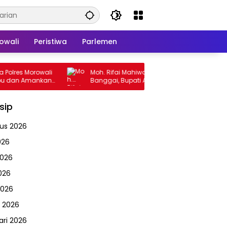
owali
Peristiwa
Parlemen
Morowali
Moh. Rifai Mahiwa Resmi Pimpin BPBD
Amankan
Banggai, Bupati Amirudin Tekankan
Pelayanan Cepat dan Tanggap
Bencana
sip
us 2026
026
2026
026
2026
 2026
ari 2026