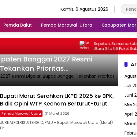
Kamis, 6 Agustus 2026
Pemda Balut
Pemda Morowali Utara
Kabupaten Mor
Sepekan, Satresnarkoba Polres 
Utara Sita 56 Paket Sabu dan 
Empat Pelaku
paten Banggai 2027 Resmi
Ar
 Tekankan Prioritas
Agust
Juli 2
Bupati Morut Serahkan LKPD 2025 ke BPK,
Juni 
Bidik Opini WTP Keenam Berturut-turut
Mei 2
Pemda Morowali Utara
31 Maret 2026
April 
JURNALPOLRISULTENG.ID, PALU – Bupati Morowali Utara (Morut)
Maret
Dr….
Febru