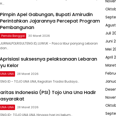
Nove
H….
Oktob
Pimpin Apel Gabungan, Bupati Amirudin
Sept
Perintahkan Jajarannya Percepat Program
Agust
Pembangunan
Juli 2
Pemda Banggai
30 Maret 2026
Juni 
JURNALPOLRISULTENG.ID, LUWUK – Pasca libur panjang Lebaran
dan…
Mei 2
April 
 Aprisiasi suksesnya pelaksanaan Lebaran
yu Kelor
Maret
Febru
 UNA-UNA
28 Maret 2026
Janua
ENG.ID – TOJO UNA UNA, Kegiatan Tradisi Budaya…
Dese
daritas Indonesia (PSI) Tojo Una Una Hadir
Nove
Masyarakat
Oktob
 UNA-UNA
28 Maret 2026
Sept
ENG.ID- TOJO UNA UNA, Hingga hari ini belum…