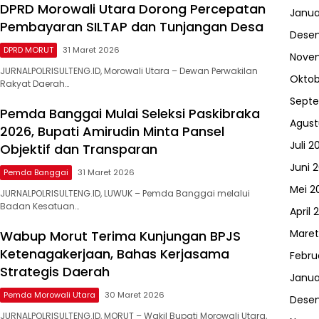
DPRD Morowali Utara Dorong Percepatan
Janua
Pembayaran SILTAP dan Tunjangan Desa
Dese
DPRD MORUT
31 Maret 2026
Nove
JURNALPOLRISULTENG.ID, Morowali Utara – Dewan Perwakilan
Oktob
Rakyat Daerah…
Sept
Pemda Banggai Mulai Seleksi Paskibraka
Agust
2026, Bupati Amirudin Minta Pansel
Juli 2
Objektif dan Transparan
Juni 
Pemda Banggai
31 Maret 2026
Mei 2
JURNALPOLRISULTENG.ID, LUWUK – Pemda Banggai melalui
Badan Kesatuan…
April 
Maret
Wabup Morut Terima Kunjungan BPJS
Ketenagakerjaan, Bahas Kerjasama
Febru
Strategis Daerah
Janua
Pemda Morowali Utara
30 Maret 2026
Dese
JURNALPOLRISULTENG.ID, MORUT – Wakil Bupati Morowali Utara,