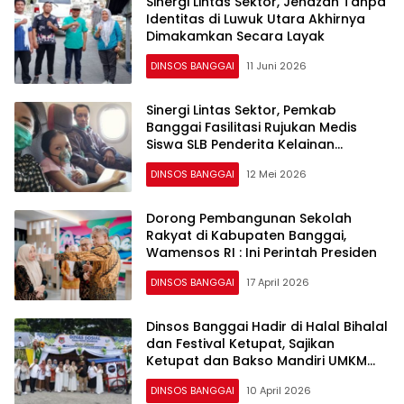
Sinergi Lintas Sektor, Jenazah Tanpa
Identitas di Luwuk Utara Akhirnya
Dimakamkan Secara Layak
DINSOS BANGGAI
11 Juni 2026
Sinergi Lintas Sektor, Pemkab
Banggai Fasilitasi Rujukan Medis
Siswa SLB Penderita Kelainan
Jantung ke Makassar
DINSOS BANGGAI
12 Mei 2026
Dorong Pembangunan Sekolah
Rakyat di Kabupaten Banggai,
Wamensos RI : Ini Perintah Presiden
DINSOS BANGGAI
17 April 2026
Dinsos Banggai Hadir di Halal Bihalal
dan Festival Ketupat, Sajikan
Ketupat dan Bakso Mandiri UMKM
Untuk Masyarakat
DINSOS BANGGAI
10 April 2026