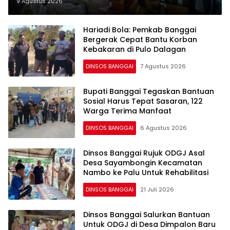
Kebakaran Hanga-Hanga
9 Agustus 2026
Hariadi Bola: Pemkab Banggai
Bergerak Cepat Bantu Korban
Kebakaran di Pulo Dalagan
DINSOS BANGGAI
7 Agustus 2026
Bupati Banggai Tegaskan Bantuan
Sosial Harus Tepat Sasaran, 122
Warga Terima Manfaat
DINSOS BANGGAI
6 Agustus 2026
Dinsos Banggai Rujuk ODGJ Asal
Desa Sayambongin Kecamatan
Nambo ke Palu Untuk Rehabilitasi
DINSOS BANGGAI
21 Juli 2026
Dinsos Banggai Salurkan Bantuan
Untuk ODGJ di Desa Dimpalon Baru