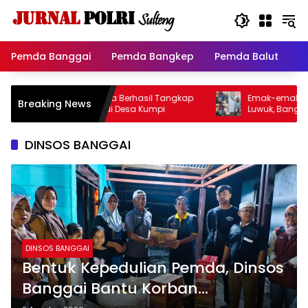
Langsung
ke
konten
Pemda Banggai
Pemda Bangkep
Pemda Balut
P
lres Morowali Utara Berhasil Tangkap
Emak-emak Diduga Pen
Breaking News
laku Tabrak Lari di Desa Kumpi
Luwuk, Banggai Ditangka
DINSOS BANGGAI
DINSOS BANGGAI
Bentuk Kepedulian Pemda, Dinsos
Banggai Bantu Korban