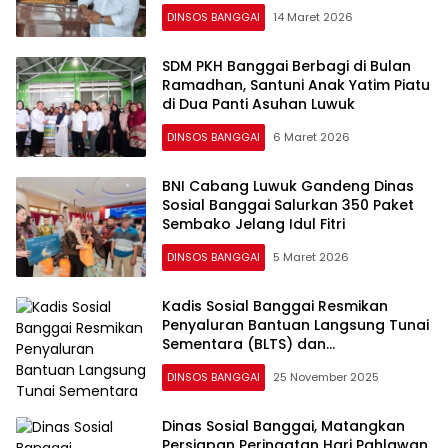
Pusat
DINSOS BANGGAI
14 Maret 2026
SDM PKH Banggai Berbagi di Bulan
Ramadhan, Santuni Anak Yatim Piatu
di Dua Panti Asuhan Luwuk
DINSOS BANGGAI
6 Maret 2026
BNI Cabang Luwuk Gandeng Dinas
Sosial Banggai Salurkan 350 Paket
Sembako Jelang Idul Fitri
DINSOS BANGGAI
5 Maret 2026
Kadis Sosial Banggai Resmikan
Penyaluran Bantuan Langsung Tunai
Sementara (BLTS) dan
Kesejahteraan Masyarakat (Kesra)
DINSOS BANGGAI
25 November 2025
di Luwuk
Dinas Sosial Banggai, Matangkan
Persiapan Peringatan Hari Pahlawan