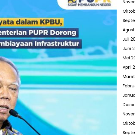
Nove
Oktob
Sept
Agust
Juli 2
Juni 
Mei 2
April 
Maret
Febru
Janua
Dese
Nove
Oktob
Sept