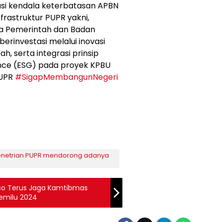
asi kendala keterbatasan APBN
astruktur PUPR yakni,
a Pemerintah dan Badan
erinvestasi melalui inovasi
, serta integrasi prinsip
ance (ESG) pada proyek KPBU
PUPR
#SigapMembangunNegeri
enetrian PUPR mendorong adanya
oso Terus Jaga Kamtibmas
emilu 2024