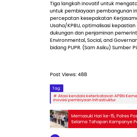
Tiga langkah inovatif untuk mengat
untuk pembiayaan pembangunan infr
percepatan kesepakatan Kerjasam
Usaha/KPBU, optimalisasi kepastian b
dukungan dan penjaminan pemerintah
Environmental, Social, and Govern
bidang PUPR. (Sam Asiku) Sumber 
Post Views:
488
Tag:
Atasi kendala keterbatasan APBN Kem
inovasi pembiyaan Infrastruktur
Memasuki Hari ke-15, Polres P
Selama Tahapan Kampanye P