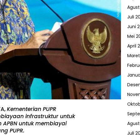
Agust
Juli 2
Juni 
Mei 2
April 
Maret
Febru
Janua
Dese
Nove
Oktob
TA,
Kementerian PUPR
Sept
iayaan infrastruktur untuk
n APBN untuk membiayai
Agust
ang PUPR.
Juli 2