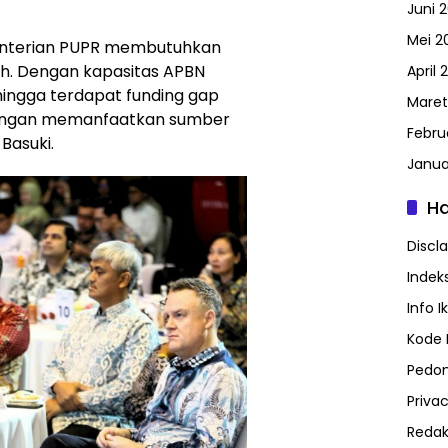
Juni 
Mei 2
menterian PUPR membutuhkan
iah. Dengan kapasitas APBN
April 
ehingga terdapat funding gap
Maret
dengan memanfaatkan sumber
Febru
Basuki.
Janua
H
Discl
Indeks
Info I
Kode E
Pedom
Privac
Redak