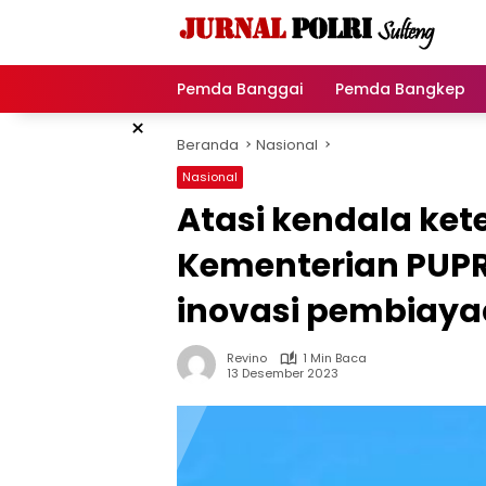
Langsung
ke
konten
Pemda Banggai
Pemda Bangkep
×
Beranda
Nasional
Nasional
Atasi kendala ke
Kementerian PUP
inovasi pembiayaa
Revino
1 Min Baca
13 Desember 2023