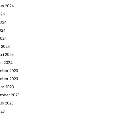
us 2024
024
2024
024
2024
 2024
ari 2024
ri 2024
mber 2023
mber 2023
er 2023
ember 2023
us 2023
023