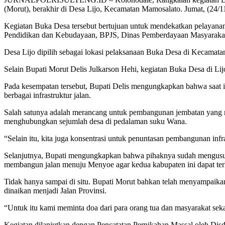
(Morut), berakhir di Desa Lijo, Kecamatan Mamosalato. Jumat, (24/1
Kegiatan Buka Desa tersebut bertujuan untuk mendekatkan pelayanan 
Pendidikan dan Kebudayaan, BPJS, Dinas Pemberdayaan Masyarakat da
Desa Lijo dipilih sebagai lokasi pelaksanaan Buka Desa di Kecamata
Selain Bupati Morut Delis Julkarson Hehi, kegiatan Buka Desa di L
Pada kesempatan tersebut, Bupati Delis mengungkapkan bahwa saat 
berbagai infrastruktur jalan.
Salah satunya adalah merancang untuk pembangunan jembatan yang m
menghubungkan sejumlah desa di pedalaman suku Wana.
“Selain itu, kita juga konsentrasi untuk penuntasan pembangunan infr
Selanjutnya, Bupati mengungkapkan bahwa pihaknya sudah mengusul
membangun jalan menuju Menyoe agar kedua kabupaten ini dapat te
Tidak hanya sampai di situ. Bupati Morut bahkan telah menyampaikan 
dinaikan menjadi Jalan Provinsi.
“Untuk itu kami meminta doa dari para orang tua dan masyarakat sek
Kegiatan dilanjutkan dengan Pencatatan Pernikahan Massal oleh Dis