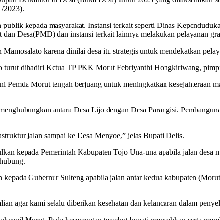
1/2023).
publik kepada masyarakat. Instansi terkait seperti Dinas Kependuduka
n Desa(PMD) dan instansi terkait lainnya melakukan pelayanan gratis
n Mamosalato karena dinilai desa itu strategis untuk mendekatkan pe
ijo turut dihadiri Ketua TP PKK Morut Febriyanthi Hongkiriwang, pim
ini Pemda Morut tengah berjuang untuk meningkatkan kesejahteraan m
enghubungkan antara Desa Lijo dengan Desa Parangisi. Pembangunan 
astruktur jalan sampai ke Desa Menyoe,” jelas Bupati Delis.
kan kepada Pemerintah Kabupaten Tojo Una-una apabila jalan desa m
rhubung.
kepada Gubernur Sulteng apabila jalan antar kedua kabupaten (Morut d
alian agar kami selalu diberikan kesehatan dan kelancaran dalam peny
dukcapil Morut. Pada kesempatan tersebut bupati mensahkan serta memb