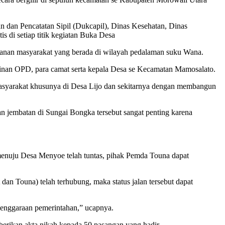
n dan Pencatatan Sipil (Dukcapil), Dinas Kesehatan, Dinas
 di setiap titik kegiatan Buka Desa
layanan masyarakat yang berada di wilayah pedalaman suku Wana.
pinan OPD, para camat serta kepala Desa se Kecamatan Mamosalato.
asyarakat khusunya di Desa Lijo dan sekitarnya dengan membangun
jembatan di Sungai Bongka tersebut sangat penting karena
enuju Desa Menyoe telah tuntas, pihak Pemda Touna dapat
an Touna) telah terhubung, maka status jalan tersebut dapat
elenggaraan pemerintahan,” ucapnya.
erikan akta nikah kepada 50 pasangan yang hadir.