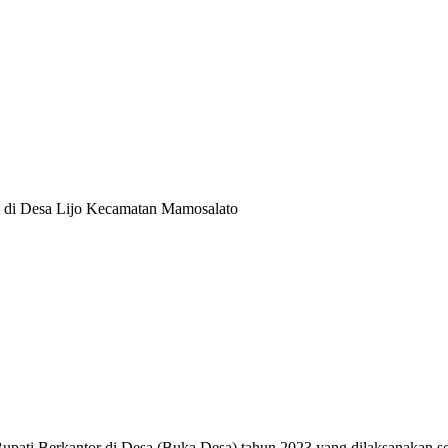
 di Desa Lijo Kecamatan Mamosalato
Berkantor di Desa (Buka Desa) tahun 2023 yang dilaksanakan secar