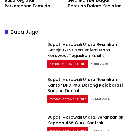
Buka Kegiatan
Serahkan Berbagai
Perkemahan Pemuda
Bantuan Dalam Kegiatan
(Youth Camp) GPdI
Buka Desa di Maralee
Sulawesi Tengah Tahun
2023
Baca Juga
Bupati Morowali Utara Resmikan
Gereja GKST Yerusalem Mata
Korowou, Tegaskan Kasih
Persaudaraan Dalam Iman
Pemda Morowali Utara
8 Juli 2025
Bupati Morowali Utara Resmikan
Kantor DPD PKS, Dorong Kolaborasi
Bangun Daerah
Pemda Morowali Utara
27 Mei 2025
Bupati Morowali Utara, Serahkan SK
Kepada 456 Guru Kontrak