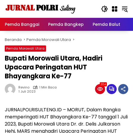
Langsung
ke
konten
Pemda Banggai
Pemda Bangkep
Pemda Balut
P
Beranda
Pemda Morowali Utara
Pemda Morowali Utara
Bupati Morowali Utara, Hadiri
Upacara Peringatan HUT
Bhayangkara Ke-77
304
Revino
1 Min Baca
1 Juli 2023
JURNALPOLRISULTENG.ID – MORUT, Dalam Rangka
memperingati HUT Bhayangkara Ke-77 tanggal 1 Juli
2023, Bupati Morowali Utara Dr. dr. Delis Julkarson
Hehi, MARS menghadiri Upacara Peringatan HUT