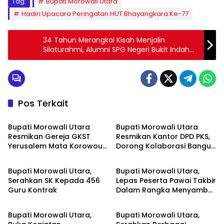
Tag:
Bupati Morowali Utara
Hadiri Upacara Peringatan HUT Bhayangkara Ke-77
34 Tahun Merangkai Kisah Menjalin
Silaturahmi, Alumni SPG Negeri Bukit Indah
89 Luwuk Banggai
Pos Terkait
Pemda Morowali Utara
Pemda Morowali Utara
Bupati Morowali Utara
Bupati Morowali Utara
Resmikan Gereja GKST
Resmikan Kantor DPD PKS,
Yerusalem Mata Korowou,
Dorong Kolaborasi Bangun
Pemda Morowali Utara
Pemda Morowali Utara
Tegaskan Kasih
Daerah
Persaudaraan Dalam Iman
Bupati Morowali Utara,
Bupati Morowali Utara,
Serahkan SK Kepada 456
Lepas Peserta Pawai Takbir
Guru Kontrak
Dalam Rangka Menyambut
Pemda Morowali Utara
Pemda Morowali Utara
Hari Raya Idul Adha 1444 H
Bupati Morowali Utara,
Bupati Morowali Utara,