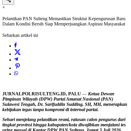
×
Pelantikan PAN Sulteng Memastikan Struktur Kepengurusan Baru
Dalam Kondisi Bersih Siap Memperjuangkan Aspirasi Masyarakat
Sebarkan artikel ini
JURNALPOLRISULTENG.ID,
PALU
—
Ketua Dewan
Pimpinan Wilayah (DPW) Partai Amanat Nasional (PAN)
Sulawesi Tengah, Dr. Sarifuddin Sudding, SH, MH, menerapkan
kebijakan tegas tanpa kompromi di internal partai.
Sehari menjelang pelantikan resmi, ratusan calon pengurus dari
tingkat provinsi hingga kabupaten/kota diwajibkan menjalani tes
urine massal di Kantor DPW PAN Sulteng, Jumat 3
Juli 2026.