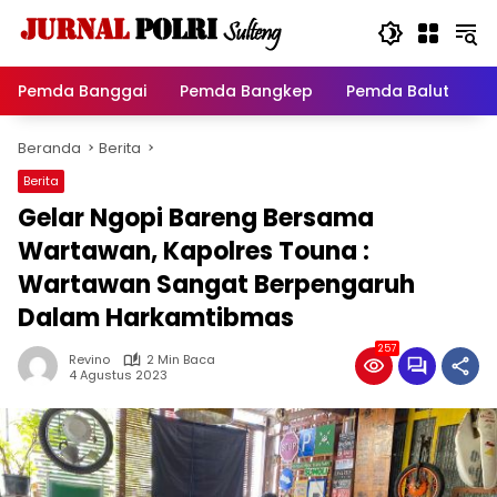
Langsung
ke
konten
Pemda Banggai
Pemda Bangkep
Pemda Balut
P
Beranda
Berita
Berita
Gelar Ngopi Bareng Bersama
Wartawan, Kapolres Touna :
Wartawan Sangat Berpengaruh
Dalam Harkamtibmas
257
Revino
2 Min Baca
4 Agustus 2023