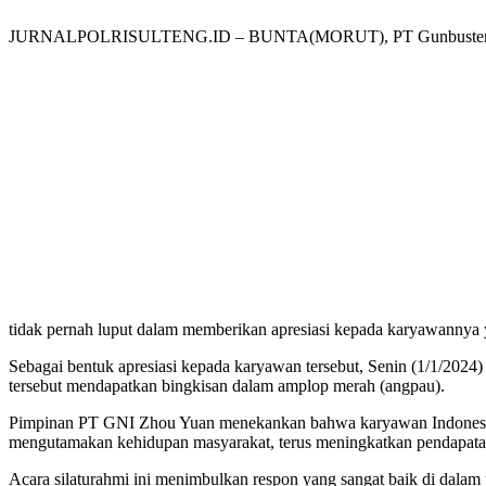
JURNALPOLRISULTENG.ID – BUNTA(MORUT), PT Gunbuster Nickel I
tidak pernah luput dalam memberikan apresiasi kepada karyawannya y
Sebagai bentuk apresiasi kepada karyawan tersebut, Senin (1/1/202
tersebut mendapatkan bingkisan dalam amplop merah (angpau).
Pimpinan PT GNI Zhou Yuan menekankan bahwa karyawan Indonesia me
mengutamakan kehidupan masyarakat, terus meningkatkan pendapatan
Acara silaturahmi ini menimbulkan respon yang sangat baik di dalam 