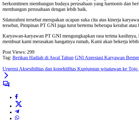
berkomitmen membangun budaya perusahaan yang harmonis dan berkr
membangun perusahaan dengan lebih baik.
Silaturahmi tersebut merupakan ucapan suka cita atas kinerja kary
tersebut, Pimpinan PT GNI juga turut bertemu beberapa kerabat ata
Karyawan-karyawan PT GNI mengungkapkan rasa terima kasihnya, kemu
membuat kami merasakan hangatnya rumah, Kami akan bekerja lebih g
Post Views:
299
Tag:
Berikan Hadiah di Awal Tahun
GNI Apresiasi Karyawan Berpre
Urgensi Aksesibilitas dan konektifitas Kunjungan wisatawan ke To