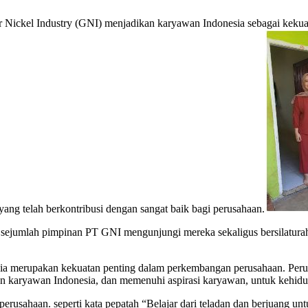
ndustry (GNI) menjadikan karyawan Indonesia sebagai kekuatan
ang telah berkontribusi dengan sangat baik bagi perusahaan.
4) sejumlah pimpinan PT GNI mengunjungi mereka sekaligus bersilatu
rupakan kekuatan penting dalam perkembangan perusahaan. Perusahaa
 karyawan Indonesia, dan memenuhi aspirasi karyawan, untuk kehidup
perusahaan. seperti kata pepatah “Belajar dari teladan dan berjuang u