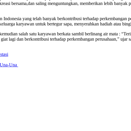
easi bersama,dan saling menguntungkan, memberikan lebih banyak pe
awan Indonesia yang telah banyak berkontribusi terhadap perkembanga
u keluarga karyawan untuk bertegur sapa, menyerahkan hadiah atau bin
dian salah satu karyawan berkata sambil berlinang air mata : “Teri
iat lagi dan berkontribusi terhadap perkembangan perusahaan,” ujar 
stasi
jo Una-Una