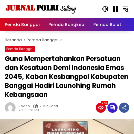
Langsung
ke
konten
Pemda Banggai
Pemda Bangkep
Pemda Balut
P
Beranda
Pemda Banggai
Pemda Banggai
Guna Mempertahankan Persatuan
dan Kesatuan Demi Indonesia Emas
2045, Kaban Kesbangpol Kabupaten
Banggai Hadiri Launching Rumah
Kebangsaan
274
Revino
2 Min Baca
28 Juli 2023