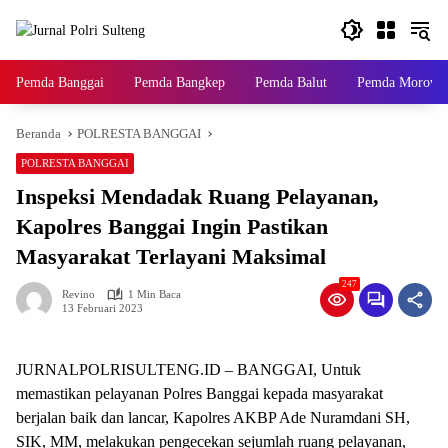
Langsung
ke
konten
Pemda Banggai
Pemda Bangkep
Pemda Balut
Pemda Morowal
Beranda
POLRESTA BANGGAI
POLRESTA BANGGAI
Inspeksi Mendadak Ruang Pelayanan,
Kapolres Banggai Ingin Pastikan
Masyarakat Terlayani Maksimal
247
Revino
1 Min Baca
13 Februari 2023
JURNALPOLRISULTENG.ID – BANGGAI, Untuk
memastikan pelayanan Polres Banggai kepada masyarakat
berjalan baik dan lancar, Kapolres AKBP Ade Nuramdani SH,
SIK, MM, melakukan pengecekan sejumlah ruang pelayanan,