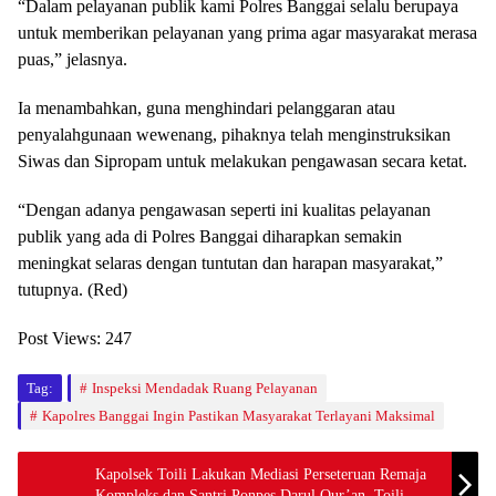
“Dalam pelayanan publik kami Polres Banggai selalu berupaya
untuk memberikan pelayanan yang prima agar masyarakat merasa
puas,” jelasnya.
Ia menambahkan, guna menghindari pelanggaran atau
penyalahgunaan wewenang, pihaknya telah menginstruksikan
Siwas dan Sipropam untuk melakukan pengawasan secara ketat.
“Dengan adanya pengawasan seperti ini kualitas pelayanan
publik yang ada di Polres Banggai diharapkan semakin
meningkat selaras dengan tuntutan dan harapan masyarakat,”
tutupnya. (Red)
Post Views:
247
Tag:
Inspeksi Mendadak Ruang Pelayanan
Kapolres Banggai Ingin Pastikan Masyarakat Terlayani Maksimal
Kapolsek Toili Lakukan Mediasi Perseteruan Remaja
Kompleks dan Santri Ponpes Darul Qur’an, Toili