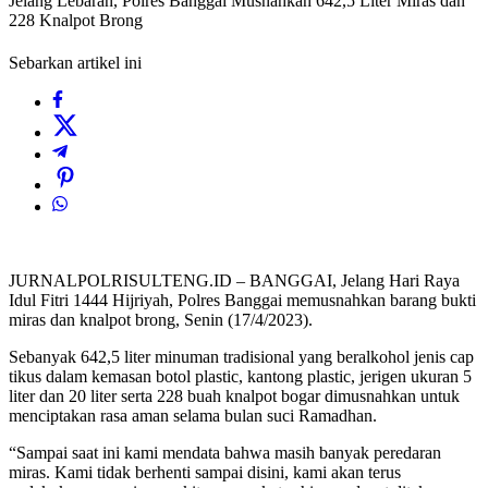
Jelang Lebaran, Polres Banggai Musnahkan 642,5 Liter Miras dan
228 Knalpot Brong
Sebarkan artikel ini
JURNALPOLRISULTENG.ID – BANGGAI, Jelang Hari Raya
Idul Fitri 1444 Hijriyah, Polres Banggai memusnahkan barang bukti
miras dan knalpot brong, Senin (17/4/2023).
Sebanyak 642,5 liter minuman tradisional yang beralkohol jenis cap
tikus dalam kemasan botol plastic, kantong plastic, jerigen ukuran 5
liter dan 20 liter serta 228 buah knalpot bogar dimusnahkan untuk
menciptakan rasa aman selama bulan suci Ramadhan.
“Sampai saat ini kami mendata bahwa masih banyak peredaran
miras. Kami tidak berhenti sampai disini, kami akan terus