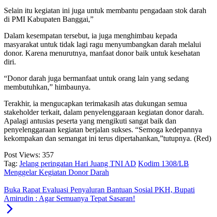
Selain itu kegiatan ini juga untuk membantu pengadaan stok darah
di PMI Kabupaten Banggai,”
Dalam kesempatan tersebut, ia juga menghimbau kepada
masyarakat untuk tidak lagi ragu menyumbangkan darah melalui
donor. Karena menurutnya, manfaat donor baik untuk kesehatan
diri.
“Donor darah juga bermanfaat untuk orang lain yang sedang
membutuhkan,” himbaunya.
Terakhir, ia mengucapkan terimakasih atas dukungan semua
stakeholder terkait, dalam penyelenggaraan kegiatan donor darah.
Apalagi antusias peserta yang mengikuti sangat baik dan
penyelenggaraan kegiatan berjalan sukses. “Semoga kedepannya
kekompakan dan semangat ini terus dipertahankan,”tutupnya. (Red)
Post Views:
357
Tag:
Jelang peringatan Hari Juang TNI AD
Kodim 1308/LB
Menggelar Kegiatan Donor Darah
Buka Rapat Evaluasi Penyaluran Bantuan Sosial PKH, Bupati
Amirudin : Agar Semuanya Tepat Sasaran!