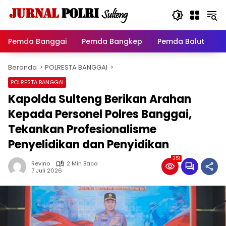
Langsung
ke
konten
Pemda Banggai
Pemda Bangkep
Pemda Balut
P
Beranda
POLRESTA BANGGAI
POLRESTA BANGGAI
Kapolda Sulteng Berikan Arahan
Kepada Personel Polres Banggai,
Tekankan Profesionalisme
Penyelidikan dan Penyidikan
351
Revino
2 Min Baca
7 Juli 2026