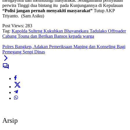
mengayomi dan melindungi masyarakat. Sebagaimana pernyataan
perwira Tinggi dua bintang itu pada Kunjungannya di Kepulauan
“Polisi jangan pernah menyakiti masyarakat”
Tutup AKP
Triyanto. (Sam Asiku)
Post Views:
283
Tag:
Kapolda Sulteng Kukuhkan Bhayangkara Tadulako Offroader
Cabang Touna dan Berikan Bansos kepada warga
Polres Bangkep, Adakan Pemeriksaan Maping dan Konseling Bagi
Pemegang Senpi Dinas
Arsip