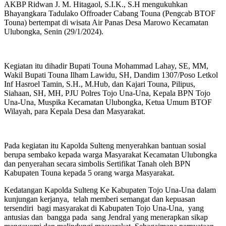
AKBP Ridwan J. M. Hitagaol, S.I.K., S.H mengukuhkan
Bhayangkara Tadulako Offroader Cabang Touna (Pengcab BTOF
Touna) bertempat di wisata Air Panas Desa Marowo Kecamatan
Ulubongka, Senin (29/1/2024).
Kegiatan itu dihadir Bupati Touna Mohammad Lahay, SE, MM,
Wakil Bupati Touna Ilham Lawidu, SH, Dandim 1307/Poso Letkol
Inf Hasroel Tamin, S.H., M.Hub, dan Kajari Touna, Pilipus,
Siahaan, SH, MH, PJU Polres Tojo Una-Una, Kepala BPN Tojo
Una-Una, Muspika Kecamatan Ulubongka, Ketua Umum BTOF
Wilayah, para Kepala Desa dan Masyarakat.
Pada kegiatan itu Kapolda Sulteng menyerahkan bantuan sosial
berupa sembako kepada warga Masyarakat Kecamatan Ulubongka
dan penyerahan secara simbolis Sertifikat Tanah oleh BPN
Kabupaten Touna kepada 5 orang warga Masyarakat.
Kedatangan Kapolda Sulteng Ke Kabupaten Tojo Una-Una dalam
kunjungan kerjanya, telah memberi semangat dan kepuasan
tersendiri bagi masyarakat di Kabupaten Tojo Una-Una, yang
antusias dan bangga pada sang Jendral yang menerapkan sikap