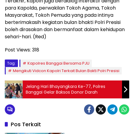
Terakhir, Kapolri juga berdialog interaktif dengan
para Kapolda, perwakilan Tokoh Agama, Tokoh
Masyarakat, Tokoh Pemuda yang pada intinya
berterimakasih kegiatan bulan bhakti Polri Presisi
boleh dirasakan dan bermanfaat dalam kehidupan
sehari-hari. (Red)
Post Views:
318
Tag:
Kapolres Banggai Bersama PJU
Mengikuti Vidcon Kapolri Terkait Bulan Bakti Polri Presisi
Jelang Hari Bhayangkara Ke-77, Polres
Banggai Gelar Baksos Donor Darah
Pos Terkait