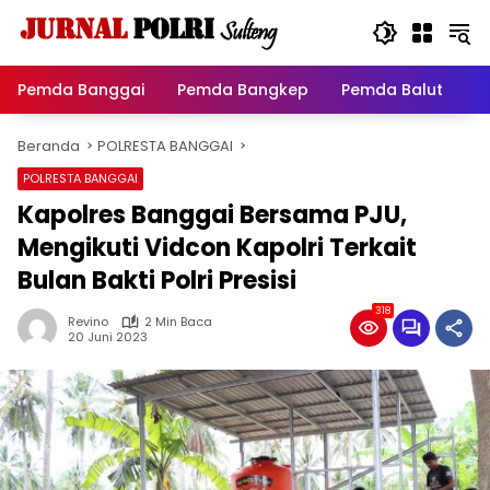
Langsung
ke
konten
Pemda Banggai
Pemda Bangkep
Pemda Balut
P
Beranda
POLRESTA BANGGAI
POLRESTA BANGGAI
Kapolres Banggai Bersama PJU,
Mengikuti Vidcon Kapolri Terkait
Bulan Bakti Polri Presisi
318
Revino
2 Min Baca
20 Juni 2023