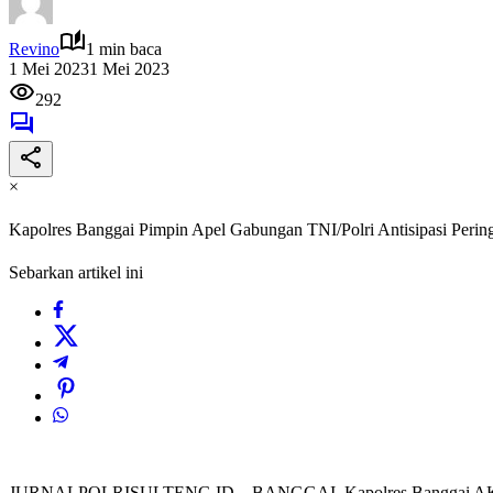
Revino
1 min baca
1 Mei 2023
1 Mei 2023
292
×
Kapolres Banggai Pimpin Apel Gabungan TNI/Polri Antisipasi Peri
Sebarkan artikel ini
JURNALPOLRISULTENG.ID – BANGGAI, Kapolres Banggai AKBP Ad