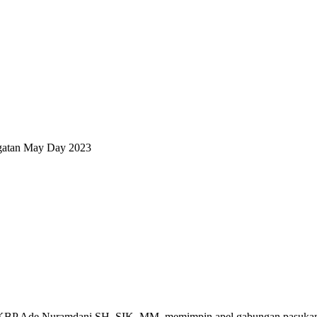
ngatan May Day 2023
e Nuramdani SH, SIK, MM, memimpin apel gabungan pasukan TNI