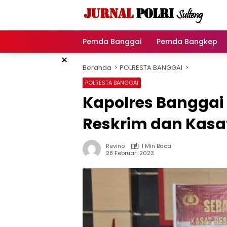
Langsung
ke
konten
Pemda Banggai
Pemda Bangkep
×
Beranda
POLRESTA BANGGAI
POLRESTA BANGGAI
Kapolres Banggai 
Reskrim dan Kasa
Revino
1 Min Baca
28 Februari 2023