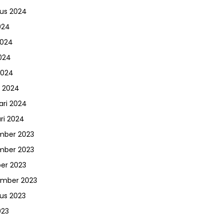
us 2024
024
2024
024
2024
 2024
ari 2024
ri 2024
mber 2023
mber 2023
er 2023
ember 2023
us 2023
023