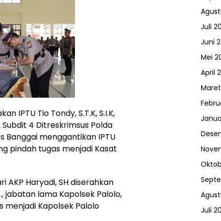
Agust
Juli 2
Juni 
Mei 2
April 
Maret
Febru
n IPTU Tio Tondy, S.T.K, S.I.K,
Janua
2 Subdit 4 Ditreskrimsus Polda
Dese
es Banggai menggantikan IPTU
yang pindah tugas menjadi Kasat
Nove
Oktob
Sept
i AKP Haryadi, SH diserahkan
., jabatan lama Kapolsek Palolo,
Agust
 menjadi Kapolsek Palolo
Juli 2