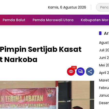
Kamis, 6 Agustus 2026
Pemda Balut
Pemda Morowali Utara
Kabupaten Mor
Ar
Agust
Pimpin Sertijab Kasat
Juli 2
t Narkoba
Juni 
Mei 2
382
April 
Maret
Febru
Janua
Dese