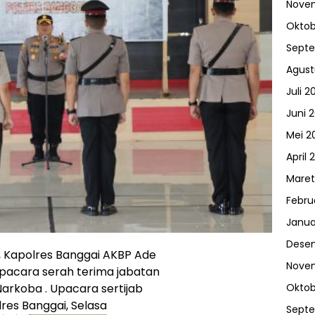
Nove
Oktob
Sept
Agust
Juli 2
Juni 
Mei 2
April 
Maret
Febru
Janua
Dese
 Kapolres Banggai AKBP Ade
Nove
upacara serah terima jabatan
Narkoba . Upacara sertijab
Oktob
lres Banggai, Selasa
Sept