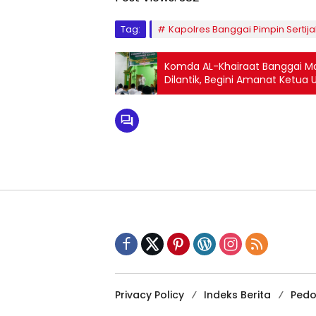
Tag:
Kapolres Banggai Pimpin Sertij
Komda AL-Khairaat Banggai M
Dilantik, Begini Amanat Ketua
Privacy Policy
Indeks Berita
Pedo