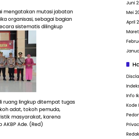
Juni 
i mengatakan mutasi jabatan
Mei 2
ka organisasi, sebagai bagian
April 
cara sistematis dilingkup
Maret
Febru
Janua
H
Discl
Indeks
Info I
i ruang lingkup ditempat tugas
Kode E
okoh adat, tokoh pemuda,
Pedom
istik masyarakat, karena
ap AKBP Ade. (Red)
Privac
Redak