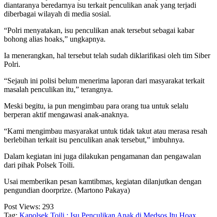
diantaranya beredarnya isu terkait penculikan anak yang terjadi
diberbagai wilayah di media sosial.
“Polri menyatakan, isu penculikan anak tersebut sebagai kabar
bohong alias hoaks,” ungkapnya.
Ia menerangkan, hal tersebut telah sudah diklarifikasi oleh tim Siber
Polri.
“Sejauh ini polisi belum menerima laporan dari masyarakat terkait
masalah penculikan itu,” terangnya.
Meski begitu, ia pun mengimbau para orang tua untuk selalu
berperan aktif mengawasi anak-anaknya.
“Kami mengimbau masyarakat untuk tidak takut atau merasa resah
berlebihan terkait isu penculikan anak tersebut,” imbuhnya.
Dalam kegiatan ini juga dilakukan pengamanan dan pengawalan
dari pihak Polsek Toili.
Usai memberikan pesan kamtibmas, kegiatan dilanjutkan dengan
pengundian doorprize. (Martono Pakaya)
Post Views:
293
Tag:
Kapolsek Toili : Isu Penculikan Anak di Medsos Itu Hoax