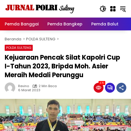
Langsung
ke
konten
Pemda Banggai
Pemda Bangkep
Pemda Balut
P
Beranda
POLDA SULTENG
POLDA SULTENG
Kejuaraan Pencak Silat Kapolri Cup
I-Tahun 2023, Bripda Moh. Asier
Meraih Medali Perunggu
370
Revino
2 Min Baca
6 Maret 2023