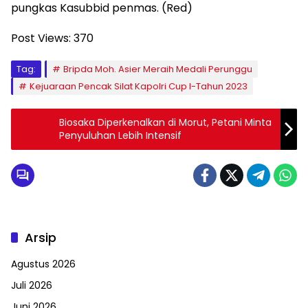
pungkas Kasubbid penmas. (Red)
Post Views:
370
Tag:
Bripda Moh. Asier Meraih Medali Perunggu
Kejuaraan Pencak Silat Kapolri Cup I-Tahun 2023
Biosaka Diperkenalkan di Morut, Petani Minta
Penyuluhan Lebih Intensif
Arsip
Agustus 2026
Juli 2026
Juni 2026