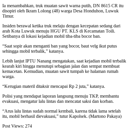
Ia menambahkan, truk muatan sawit warna putih, DN 8615 CR itu
disopiri oleh Ikram Lolong (48) warga Desa Honduhon, Luwuk
Timur.
Insiden berawal ketika truk melaju dengan kecepatan sedang dari
arah Kota Luwuk menuju HGU PT. KLS di Kecamatan Toili.
Setibanya di lokasi kejadian mobil tiba-tiba bocor ban.
“Saat sopir akan menganti ban yang bocor, baut velg ikut putus
sehingga mobil terbalik,” katanya.
Lebih lanjut IPTU Nanang mengatakan, saat kejadian mobil terbalik
kearah kiri hingga menutupi sebagian jalan dan sempat membuat
kemacetan. Kemudian, muatan sawit tumpah ke halaman rumah
warga.
“Kerugian materil ditaksir mencapai Rp 2 juta,” katanya.
Polisi yang mendapat laporan langsung menuju TKP, membantu
evakuasi, mengatur lalu lintas dan mencatat saksi dan korban.
“Arus lalu lintas sudah normal kembali, karena tidak lama setelah
itu, mobil berhasil dievakuasi,” tutur Kapolsek. (Martono Pakaya)
Post Views:
274