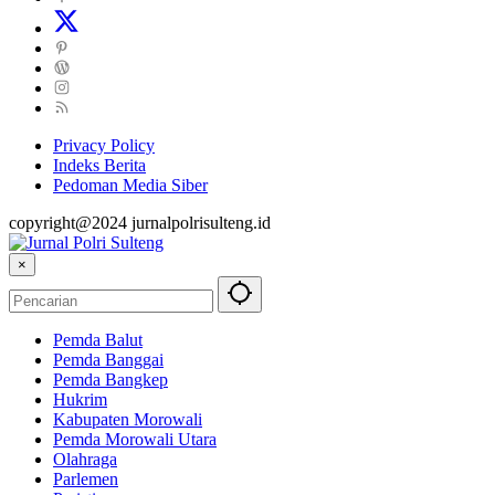
Privacy Policy
Indeks Berita
Pedoman Media Siber
copyright@2024 jurnalpolrisulteng.id
×
Pemda Balut
Pemda Banggai
Pemda Bangkep
Hukrim
Kabupaten Morowali
Pemda Morowali Utara
Olahraga
Parlemen