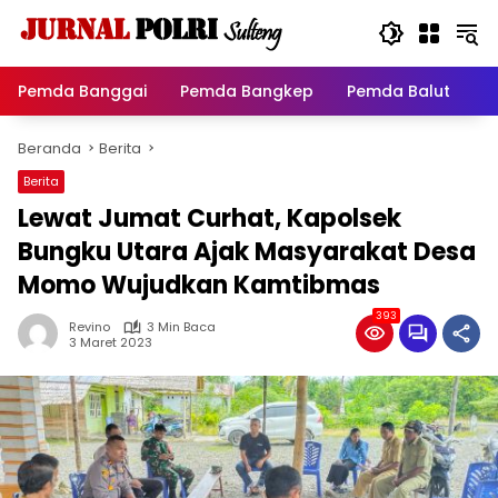
Langsung
ke
konten
Pemda Banggai
Pemda Bangkep
Pemda Balut
P
Beranda
Berita
Berita
Lewat Jumat Curhat, Kapolsek
Bungku Utara Ajak Masyarakat Desa
Momo Wujudkan Kamtibmas
393
Revino
3 Min Baca
3 Maret 2023