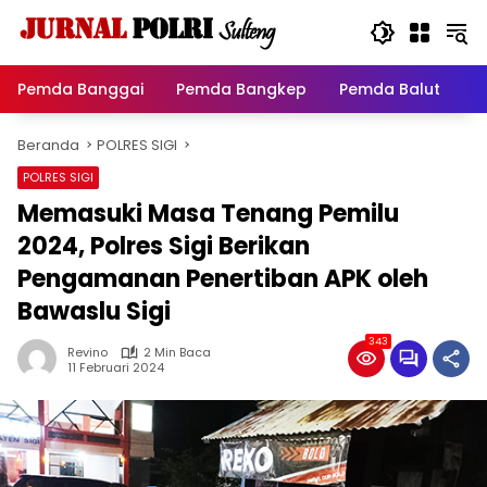
Langsung
ke
konten
Pemda Banggai
Pemda Bangkep
Pemda Balut
P
Beranda
POLRES SIGI
POLRES SIGI
Memasuki Masa Tenang Pemilu
2024, Polres Sigi Berikan
Pengamanan Penertiban APK oleh
Bawaslu Sigi
343
Revino
2 Min Baca
11 Februari 2024