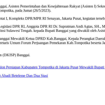
ten Pemerintahan dan Kesejahteraan Rakyat (Asisten I) Sekretari
potika, pada Jumat (26/5/2023).
tai I, Kompleks DPR/MPR RI Senayan, Jakarta Pusat, kegiatan tersebut
egislasi DPR RI, Anggota DPR RI Dr. Supratman Andi Agtas, SH., MH
i Sulawesi Tengah. kepada Bupati Banggai yang diwakili oleh Asiste
.Banggai Mewakili Ketua DPRD Kab.Banggai, Kepala Perangkat Daerah
retaris Umum Forum Perjuangan Pemekaran Kab.Tompotika beserta J
ian (DKISP) Banggai.
on Persiapan Kabupaten Tompotika di Jakarta Pusat
Mewakili Bupati
g Abadi Beteleme Dan Dua Stasi