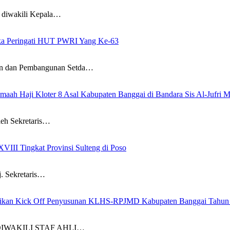
iwakili Kepala…
gka Peringati HUT PWRI Yang Ke-63
 dan Pembangunan Setda…
maah Haji Kloter 8 Asal Kabupaten Banggai di Bandara Sis Al-Jufr
h Sekretaris…
III Tingkat Provinsi Sulteng di Poso
 Sekretaris…
esmikan Kick Off Penyusunan KLHS-RPJMD Kabupaten Banggai Tahun
IWAKILI STAF AHLI…