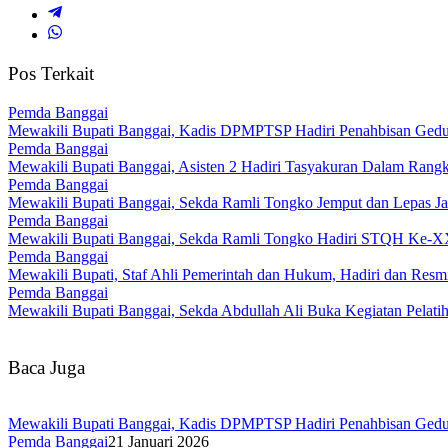
Pos Terkait
Pemda Banggai
Mewakili Bupati Banggai, Kadis DPMPTSP Hadiri Penahbisan Ged
Pemda Banggai
Mewakili Bupati Banggai, Asisten 2 Hadiri Tasyakuran Dalam Ran
Pemda Banggai
Mewakili Bupati Banggai, Sekda Ramli Tongko Jemput dan Lepas Ja
Pemda Banggai
Mewakili Bupati Banggai, Sekda Ramli Tongko Hadiri STQH Ke-XXV
Pemda Banggai
Mewakili Bupati, Staf Ahli Pemerintah dan Hukum, Hadiri dan R
Pemda Banggai
Mewakili Bupati Banggai, Sekda Abdullah Ali Buka Kegiatan Pelati
Baca Juga
Mewakili Bupati Banggai, Kadis DPMPTSP Hadiri Penahbisan Ged
Pemda Banggai
21 Januari 2026