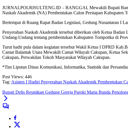
JURNALPOLRISULTENG.ID – BANGGAI, Mewakili Bupati Banggai, Asis
Naskah Akademik (NA) Pembentukan Calon Persiapan Kabupaten Tom
Bertempat di Ruang Rapat Badan Legislasi, Gedung Nusantaran I Lan
Penyerahan Naskah Akademik tersebut diberikan oleh Ketua Badan L
Undang-Undang tentang pembentukan Kabupaten Tompotika di Provins
Turut hadir pula dalam kegiatan tersebut Wakil Ketua I DPRD Kab
Camat Balantak Utara Mewakili Camat Wilayah Cakupan, Ketua Sek
Cakupan, Perwakilan Tokoh Masyarakat Wilayah Cakupan.
*Tim Liputan Dinas Komunikasi, Informatika, Statistik dan Persand
Post Views:
446
Tag:
Asisten I Hadiri Penyerahan Naskah Akademik Pembentukan Cal
Bupati Delis Resmikan Gedung Gereja Paroki Maria Bunda Penolon