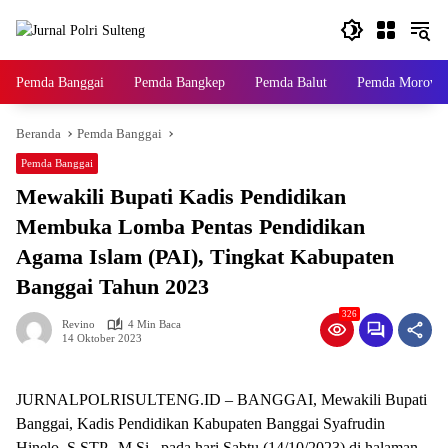
Langsung
ke
konten
Pemda Banggai
Pemda Bangkep
Pemda Balut
Pemda Morowal
Beranda
Pemda Banggai
Pemda Banggai
Mewakili Bupati Kadis Pendidikan
Membuka Lomba Pentas Pendidikan
Agama Islam (PAI), Tingkat Kabupaten
Banggai Tahun 2023
326
Revino
4 Min Baca
14 Oktober 2023
JURNALPOLRISULTENG.ID – BANGGAI, Mewakili Bupati
Banggai, Kadis Pendidikan Kabupaten Banggai Syafrudin
Hinelo, S.STP., M.Si., pada hari Sabtu (14/10/2023) di halaman