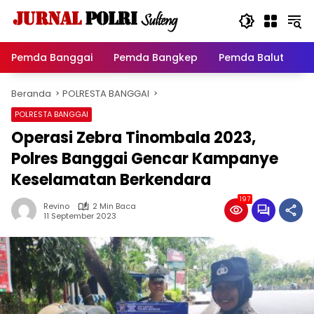
Langsung
ke
konten
Pemda Banggai
Pemda Bangkep
Pemda Balut
P
Beranda
POLRESTA BANGGAI
POLRESTA BANGGAI
Operasi Zebra Tinombala 2023,
Polres Banggai Gencar Kampanye
Keselamatan Berkendara
197
Revino
2 Min Baca
11 September 2023