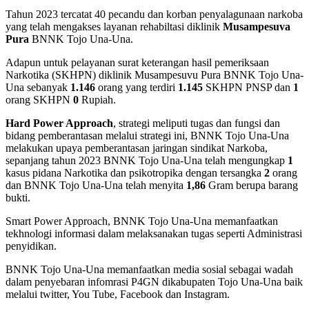
Tahun 2023 tercatat 40 pecandu dan korban penyalagunaan narkoba
yang telah mengakses layanan rehabiltasi diklinik
Musampesuva
Pura
BNNK Tojo Una-Una.
Adapun untuk pelayanan surat keterangan hasil pemeriksaan
Narkotika (SKHPN) diklinik Musampesuvu Pura BNNK Tojo Una-
Una sebanyak
1.146
orang yang terdiri
1.145
SKHPN PNSP dan
1
orang SKHPN
0
Rupiah.
Hard Power Approach
, strategi meliputi tugas dan fungsi dan
bidang pemberantasan melalui strategi ini, BNNK Tojo Una-Una
melakukan upaya pemberantasan jaringan sindikat Narkoba,
sepanjang tahun 2023 BNNK Tojo Una-Una telah mengungkap
1
kasus pidana Narkotika dan psikotropika dengan tersangka
2
orang
dan BNNK Tojo Una-Una telah menyita
1,86
Gram berupa barang
bukti.
Smart Power Approach, BNNK Tojo Una-Una memanfaatkan
tekhnologi informasi dalam melaksanakan tugas seperti Administrasi
penyidikan.
BNNK Tojo Una-Una memanfaatkan media sosial sebagai wadah
dalam penyebaran infomrasi P4GN dikabupaten Tojo Una-Una baik
melalui twitter, You Tube, Facebook dan Instagram.