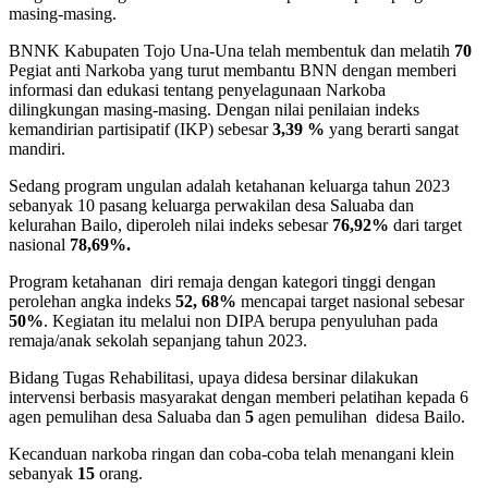
masing-masing.
BNNK Kabupaten Tojo Una-Una telah membentuk dan melatih
70
Pegiat anti Narkoba yang turut membantu BNN dengan memberi
informasi dan edukasi tentang penyelagunaan Narkoba
dilingkungan masing-masing. Dengan nilai penilaian indeks
kemandirian partisipatif (IKP) sebesar
3,39 %
yang berarti sangat
mandiri.
Sedang program ungulan adalah ketahanan keluarga tahun 2023
sebanyak 10 pasang keluarga perwakilan desa Saluaba dan
kelurahan Bailo, diperoleh nilai indeks sebesar
76,92%
dari target
nasional
78,69%.
Program ketahanan diri remaja dengan kategori tinggi dengan
perolehan angka indeks
52, 68%
mencapai target nasional sebesar
50%
. Kegiatan itu melalui non DIPA berupa penyuluhan pada
remaja/anak sekolah sepanjang tahun 2023.
Bidang Tugas Rehabilitasi, upaya didesa bersinar dilakukan
intervensi berbasis masyarakat dengan memberi pelatihan kepada 6
agen pemulihan desa Saluaba dan
5
agen pemulihan didesa Bailo.
Kecanduan narkoba ringan dan coba-coba telah menangani klein
sebanyak
15
orang.