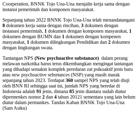
Coorperation, BNNK Tojo Una-Una menjalin kerja sama dengan
instansi pemerintah dan komponen masyarakat.
Sepanjang tahun 2022 BNNK Tojo Una-Una telah menandatangani
8
dokumen kerja sama dengan rincihan,
3
dokumen dengan
instanasi pemerintah,
1
dokumen dengan komponen masyarakat,
1
dokumen dengan BUMN dan
1
dokumen dengan kompenen
masyarakat,
1
dokumen dilingkungan Pendidikan dan
2
dokumen
dengan lingkungan swata.
Tantangan NPS
(New psychoactive substanace)
dalam perang
melawan narkotika harus terus dikembangkan mengingat tantangan
yang dihadapi semakin komplek peredaran zat psikoaktif jenis baru
atau new psychoactive sebsrtances (NSP) yang masih marak
sepanjang tahun 2023. Terdapat
360
sampel NPS yang telah diuji
oleh BNN RI sehingga saat ini, jumlah NPS yang beredar di
Indonesia adalah
91
jenis, dimana
85
jenis diantara sudah diatur
dipermenkes nomor
2
dan
4
tahun 20121 sementara yang lain belum
diatur dalam permankes. Tandas Kaban BNNK Tojo Una-Una
(Sam Asiku)