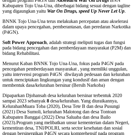
dengan program P4GN dan
Akselsarsi War On Drugs
BNN
Kabupaten Tojo Una-Una, diberbagai bidang sesuai dengan tagline
yang digaungkan yaitu
War On Drugs, speed Up Never Let Up
.
BNNK Tojo Una-Una terus melakukan percepatan atau akselerasi
dalam upaya pencegahan, pemberantasan, dan peredaran Narkotika
(P4GN).
Soft Power Approach
, adalah strategi meliputi tugas dan fungsi
pada bidang pencegahan dan pemberdayaan masyarakat (P2M) dan
bidang Rehabilitasi.
Menurut Kaban BNNK Tojo Una-Una, fokus pada P4GN pada
pencegahan pemberdayaan masyarakat , yang memiliki unggulan,
yaitu intervensi program P4GN diwilayah pedesaan dan kelurahan
untuk menciptakan lingkungan yang kondusif dan aman dengan
membentuk dasa/kelurahan bersinar (Bersih Narkoba)
Dipaparkan Djohansah desa kelurahan bersinar terbentuk 2020
sampai 2023 sebanyak
8
desa/kelurahan. Yang diuraikannya,
KelurahanMuara Toba (2020), Desa Tete B dan desa Pusungi
(2021) Desa Sumoli, kelurahan Malotong dan desa Tontoan
Kabupaten Banggai (2022) Desa Saluaba dan desa Bailo
(2023).Program yang melibatkan unsur kementerian dalam Negeri,
kementiran desa, TNI/POLRI, serta sector kesehatan dan sosial
dengan bersinergikan P4GN secara komprehensif pada program