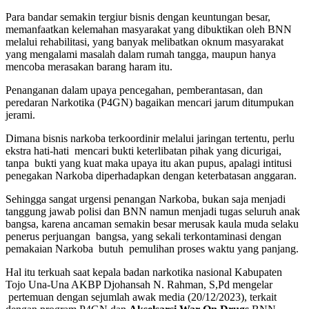
Para bandar semakin tergiur bisnis dengan keuntungan besar,
memanfaatkan kelemahan masyarakat yang dibuktikan oleh BNN
melalui rehabilitasi, yang banyak melibatkan oknum masyarakat
yang mengalami masalah dalam rumah tangga, maupun hanya
mencoba merasakan barang haram itu.
Penanganan dalam upaya pencegahan, pemberantasan, dan
peredaran Narkotika (P4GN) bagaikan mencari jarum ditumpukan
jerami.
Dimana bisnis narkoba terkoordinir melalui jaringan tertentu, perlu
ekstra hati-hati mencari bukti keterlibatan pihak yang dicurigai,
tanpa bukti yang kuat maka upaya itu akan pupus, apalagi intitusi
penegakan Narkoba diperhadapkan dengan keterbatasan anggaran.
Sehingga sangat urgensi penangan Narkoba, bukan saja menjadi
tanggung jawab polisi dan BNN namun menjadi tugas seluruh anak
bangsa, karena ancaman semakin besar merusak kaula muda selaku
penerus perjuangan bangsa, yang sekali terkontaminasi dengan
pemakaian Narkoba butuh pemulihan proses waktu yang panjang.
Hal itu terkuah saat kepala badan narkotika nasional Kabupaten
Tojo Una-Una AKBP Djohansah N. Rahman, S,Pd mengelar
pertemuan dengan sejumlah awak media (20/12/2023), terkait