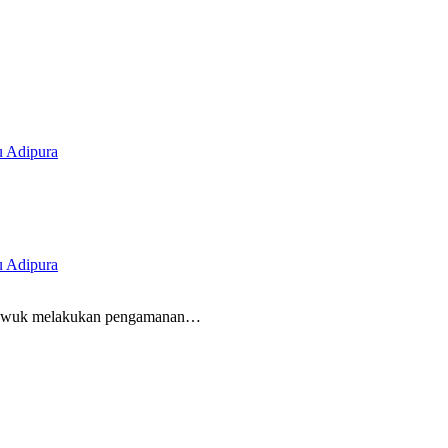
u Adipura
u Adipura
wuk melakukan pengamanan…