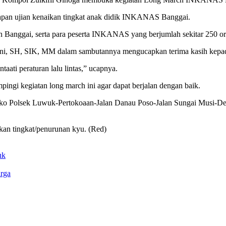
an ujian kenaikan tingkat anak didik INKANAS Banggai.
 Banggai, serta para peserta INKANAS yang berjumlah sekitar 250 or
, SH, SIK, MM dalam sambutannya mengucapkan terima kasih kepada 
aati peraturan lalu lintas,” ucapnya.
ingi kegiatan long march ini agar dapat berjalan dengan baik.
 Polsek Luwuk-Pertokoaan-Jalan Danau Poso-Jalan Sungai Musi-D
ikan tingkat/penurunan kyu. (Red)
uk
rga