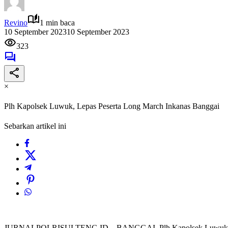
Revino
1 min baca
10 September 2023
10 September 2023
323
×
Plh Kapolsek Luwuk, Lepas Peserta Long March Inkanas Banggai
Sebarkan artikel ini
JURNALPOLRISULTENG.ID – BANGGAI, Plh Kapolsek Luwuk Kompo