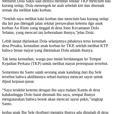
Menurut Dola Saksi saat dirinya melintas sekitar TKP mencium bau
kurang sedap, Dola menengok ke arah sebelah kiri dan disemak
semak dia melihat kaki korban.
“Setelah saya melihat kaki korban dan mencium bau kurang sedap
dia lari pas ditengah jalan sekitar persawahan ketemu dgn anak
korban An Rinto yang tinggal di desa Jono Kecamatan Dolo
Selatan, yang mencari tau keberadaan ibunya,”jelas Dola.
Lebih lanjut dijelaskan Dola selanjutnya pihaknya terus kerumah
desa Pesaku, kemudian anak korban ke TKP, setelah melihat KTP
bahwa benar mayat yang ditemukan Dola adalah ibunya.
Tak lama kemudian, warga pun mulai berdatangan ke Tempat
Kejadian Perkara (TKP) untuk melihat mayat perempuan tersebut.
Sementara itu Santo salah seorang anak kandung dari ibu Sele
tersebut bahwa aktifitasnya sehari-harinya mencari sayur untuk
dijual kepasar-pasar.
“Saya terakhir ketemu dengan ibu saya malam Kamis di desa
kalukutinggu Dolo barat dirumah ibu saya, sempat ibunya
mengutarakan bahwa besok akan mencari sayur pakis,”ungkap
Santo.
kedua anak Ibu Sele (korban) mengira ibunya ada dirumah di desa