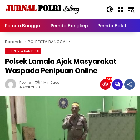
Langsung
ke
konten
Pemda Banggai
Pemda Bangkep
Pemda Balut
P
Beranda
POLRESTA BANGGAI
POLRESTA BANGGAI
Polsek Lamala Ajak Masyarakat
Waspada Penipuan Online
248
Revino
1 Min Baca
4 April 2023