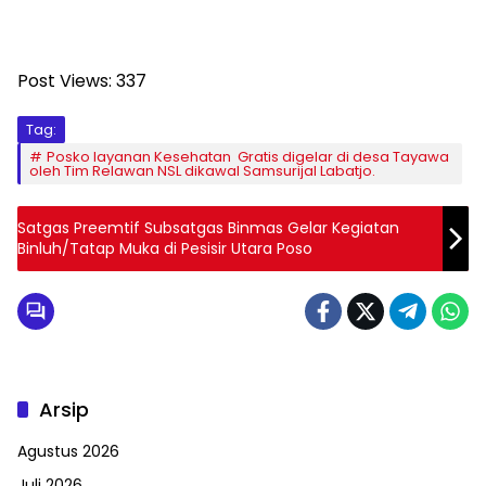
Post Views:
337
Tag:
Posko layanan Kesehatan Gratis digelar di desa Tayawa
oleh Tim Relawan NSL dikawal Samsurijal Labatjo.
Satgas Preemtif Subsatgas Binmas Gelar Kegiatan
Binluh/Tatap Muka di Pesisir Utara Poso
Arsip
Agustus 2026
Juli 2026