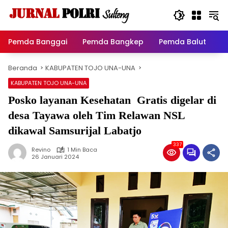
Langsung
ke
konten
Pemda Banggai
Pemda Bangkep
Pemda Balut
P
Beranda
KABUPATEN TOJO UNA-UNA
KABUPATEN TOJO UNA-UNA
Posko layanan Kesehatan Gratis digelar di
desa Tayawa oleh Tim Relawan NSL
dikawal Samsurijal Labatjo
337
Revino
1 Min Baca
26 Januari 2024