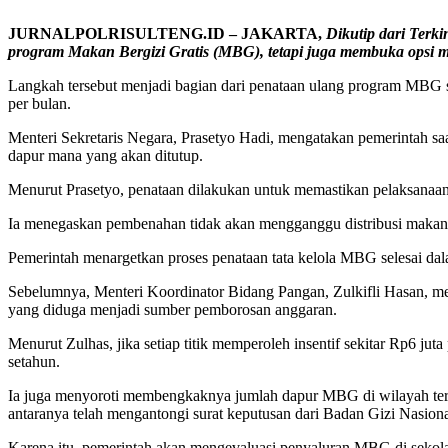
JURNALPOLRISULTENG.ID – JAKARTA,
Dikutip dari
Terki
program Makan Bergizi Gratis (MBG), tetapi juga membuka opsi me
Langkah tersebut menjadi bagian dari penataan ulang program MBG 
per bulan.
Menteri Sekretaris Negara, Prasetyo Hadi, mengatakan pemerintah saa
dapur mana yang akan ditutup.
Menurut Prasetyo, penataan dilakukan untuk memastikan pelaksanaan 
Ia menegaskan pembenahan tidak akan mengganggu distribusi makan
Pemerintah menargetkan proses penataan tata kelola MBG selesai dala
Sebelumnya, Menteri Koordinator Bidang Pangan, Zulkifli Hasan, meng
yang diduga menjadi sumber pemborosan anggaran.
Menurut Zulhas, jika setiap titik memperoleh insentif sekitar Rp6 jut
setahun.
Ia juga menyoroti membengkaknya jumlah dapur MBG di wilayah terting
antaranya telah mengantongi surat keputusan dari Badan Gizi Nasion
Karena itu, pemerintah akan mengevaluasi penyaluran MBG di sekola