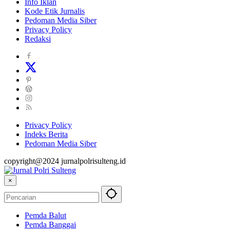
Info Iklan
Kode Etik Jurnalis
Pedoman Media Siber
Privacy Policy
Redaksi
Privacy Policy
Indeks Berita
Pedoman Media Siber
copyright@2024 jurnalpolrisulteng.id
×
Pemda Balut
Pemda Banggai