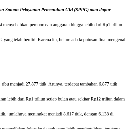
an Satuan Pelayanan Pemenuhan Gizi (SPPG) atau dapur
 menyebabkan pemborosan anggaran hingga lebih dari Rp1 triliun
G yang telah berdiri. Karena itu, belum ada keputusan final mengenai
bu menjadi 27.877 titik. Artinya, terdapat tambahan 6.877 titik
n lebih dari Rp1 triliun setiap bulan atau sekitar Rp12 triliun dalam
tik, jumlahnya meningkat menjadi 8.617 titik, dengan 6.138 di
an mengalihkan fokus ke daerah yang lebih membutuhkan, terutama