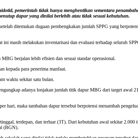
nidotid
,
pemerintah tidak hanya menghentikan sementara penambah
nutup dapur yang dinilai berlebih atau tidak sesuai kebutuhan.
setelah ditemukan dugaan pembengkakan jumlah SPPG yang berpotensi
t ini masih melakukan inventarisasi dan evaluasi terhadap seluruh SPP
MBG berjalan lebih efisien dan sesuai standar operasional.
an kepada para penerima manfaat.
m waktu sekitar satu bulan.
ungkap adanya lonjakan jumlah titik dapur MBG dari target awal 21 ri
a per hari, maka tambahan dapur tersebut berpotensi menambah pengeluara
gal, terdepan, dan terluar (3T). Dari kebutuhan awal sekitar 2.000 ti
al (BGN).
h-sekolah yang dinilai tidak terlalu membutuhkan program tersebut d