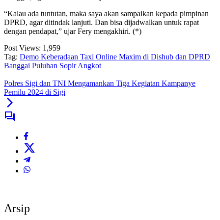
“Kalau ada tuntutan, maka saya akan sampaikan kepada pimpinan
DPRD, agar ditindak lanjuti. Dan bisa dijadwalkan untuk rapat
dengan pendapat,” ujar Fery mengakhiri. (*)
Post Views:
1,959
Tag:
Demo Keberadaan Taxi Online Maxim di Dishub dan DPRD
Banggai
Puluhan Sopir Angkot
Polres Sigi dan TNI Mengamankan Tiga Kegiatan Kampanye
Pemilu 2024 di Sigi
Arsip