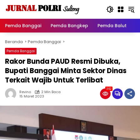
Langsung
ke
konten
Pemda Banggai
Pemda Bangkep
Pemda Balut
P
Beranda
Pemda Banggai
Pemda Banggai
Rakor Bunda PAUD Resmi Dibuka,
Bupati Banggai Minta Sektor Dinas
Terkait Wajib Untuk Terlibat
362
Revino
2 Min Baca
15 Maret 2023