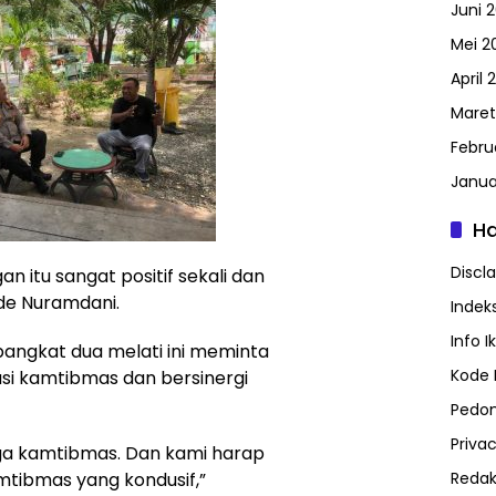
Juni 
Mei 2
April 
Maret
Febru
Janua
H
Discl
an itu sangat positif sekali dan
Ade Nuramdani.
Indeks
Info I
pangkat dua melati ini meminta
Kode E
i kamtibmas dan bersinergi
Pedom
Privac
a kamtibmas. Dan kami harap
amtibmas yang kondusif,”
Redak