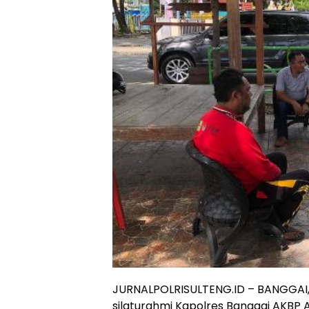
JURNALPOLRISULTENG.ID – BANGGAI,
silaturahmi Kapolres Banggai AKBP 