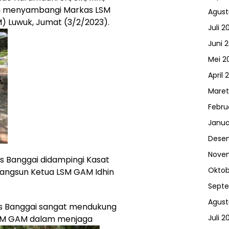
n menyambangi Markas LSM
Agust
) Luwuk, Jumat (3/2/2023).
Juli 2
Juni 
Mei 2
April 
Maret
Febru
Janua
Dese
Nove
s Banggai didampingi Kasat
Oktob
angsun Ketua LSM GAM Idhin
Sept
Agust
s Banggai sangat mendukung
Juli 2
LSM GAM dalam menjaga