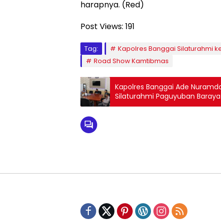
harapnya. (Red)
Post Views:
191
Tag:
Kapolres Banggai Silaturahmi 
Road Show Kamtibmas
Kapolres Banggai Ade Nuramd
Silaturahmi Paguyuban Baray