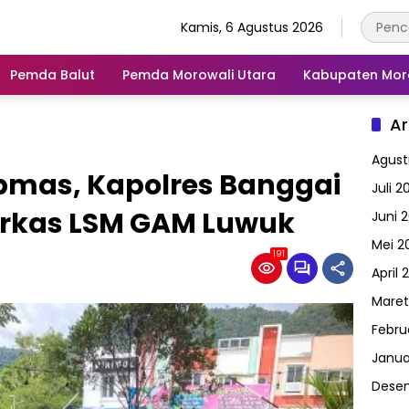
Kamis, 6 Agustus 2026
Pemda Balut
Pemda Morowali Utara
Kabupaten Mor
Ar
Agust
mas, Kapolres Banggai
Juli 2
arkas LSM GAM Luwuk
Juni 
Mei 2
191
April 
Maret
Febru
Janua
Dese