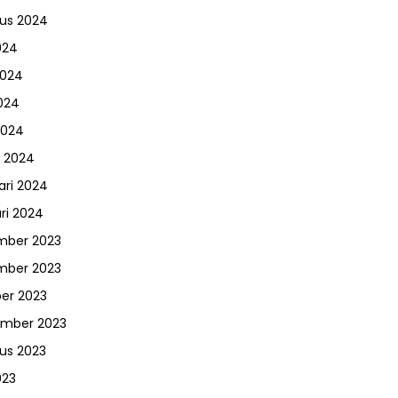
us 2024
024
2024
024
2024
 2024
ari 2024
ri 2024
mber 2023
mber 2023
er 2023
ember 2023
us 2023
023