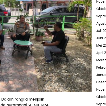
Nove
Oktob
Sept
Agust
Juli 2
Juni 
Mei 2
April 
Maret
Febru
Janua
Dese
Nove
Oktob
 Dalam rangka menjalin
Sept
Ade Nuramdani SH, SIK, MM,