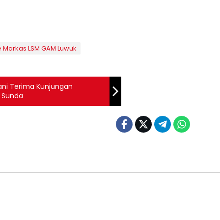
ke Markas LSM GAM Luwuk
ani Terima Kunjungan
a Sunda