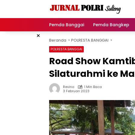
Langsung
ke
konten
Pemda Banggai
Pemda Bangkep
×
Beranda
POLRESTA BANGGAI
POLRESTA BANGGAI
Road Show Kamtib
Silaturahmi ke M
Revino
1 Min Baca
3 Februari 2023