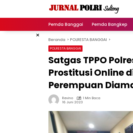
Langsung
ke
konten
Pemda Banggai
Pemda Bangkep
×
Beranda
POLRESTA BANGGAI
POLRESTA BANGGAI
Satgas TPPO Polr
Prostitusi Online 
Perempuan Diam
Revino
1 Min Baca
16 Juni 2023