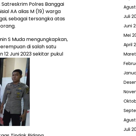
Satreskrim Polres Banggai
Agust
al AA alias M (19) warga
Juli 2
i, sebagai tersangka atas
orang.
Juni 
Mei 2
 Amin S Muda mengungkapkan,
April 
rempuan di salah satu
 12 Juni 2023 sekitar pukul
Maret
Febru
Janua
Dese
Nove
Oktob
Sept
Agust
Juli 2
tgas Tindak Pidana