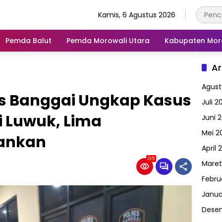
Kamis, 6 Agustus 2026
Pemda Balut
Pemda Morowali Utara
Kabupaten Mor
Ar
Agust
es Banggai Ungkap Kasus
Juli 2
di Luwuk, Lima
Juni 
Mei 2
ankan
April 
215
Maret
Febru
Janua
Dese