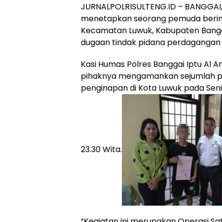
JURNALPOLRISULTENG.ID – BANGGAI, 
menetapkan seorang pemuda berinisi
Kecamatan Luwuk, Kabupaten Bangga
dugaan tindak pidana perdagangan 
Kasi Humas Polres Banggai Iptu Al
pihaknya mengamankan sejumlah pe
penginapan di Kota Luwuk pada Senin
23.30 Wita.
“Kegiatan ini merupakan Operasi Sa