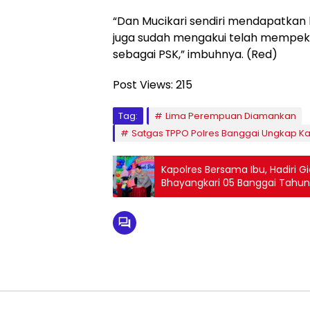
“Dan Mucikari sendiri mendapatkan k
juga sudah mengakui telah mempeke
sebagai PSK,” imbuhnya. (Red)
Post Views:
215
Tag:
Lima Perempuan Diamankan
Satgas TPPO Polres Banggai Ungkap Kasu
Kapolres Bersama Ibu, Hadiri G
Bhayangkari 05 Banggai Tahun