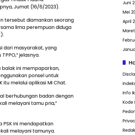
Juni 
nya, Jumat (16/6/2023).
Mei 2
an tersebut diamankan seorang
April 
bersama lima perempuan diduga
Maret
).
Febru
i dari masyarakat, yang
Janua
s TPPO,” jelasnya.
H
a balak ini mempaparkan,
Discl
enggunakan ponsel untuk
itu melalui aplikasi Mi Chat.
Indeks
Info I
hal berhubungan badan dengan
Kode E
ali melayani tamu pria,”
Pedom
Privac
ma PSK ini mendapatkan
Redak
ekali melayani tamunya.