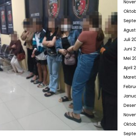
Nove
Oktob
Sept
Agust
Juli 2
Juni 
Mei 2
April 
Maret
Febru
Janua
Dese
Nove
Oktob
Sept