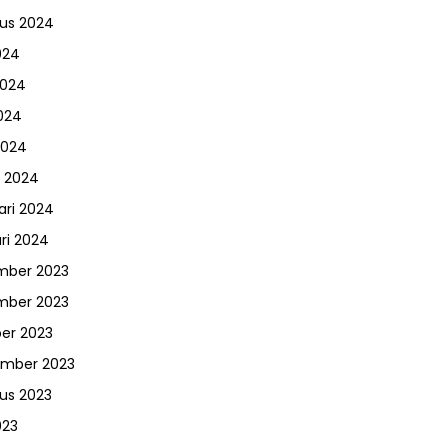
us 2024
024
2024
024
2024
 2024
ari 2024
ri 2024
mber 2023
mber 2023
er 2023
ember 2023
us 2023
023