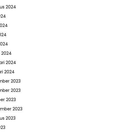
us 2024
024
2024
024
2024
 2024
ari 2024
ri 2024
mber 2023
mber 2023
er 2023
ember 2023
us 2023
023