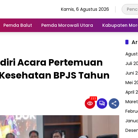
Kamis, 6 Agustus 2026
Pemda Balut
Pemda Morowali Utara
Kabupaten Mor
Ar
Agust
diri Acara Pertemuan
Juli 2
s Kesehatan BPJS Tahun
Juni 
Mei 2
April 
333
Maret
Febru
Janua
Dese