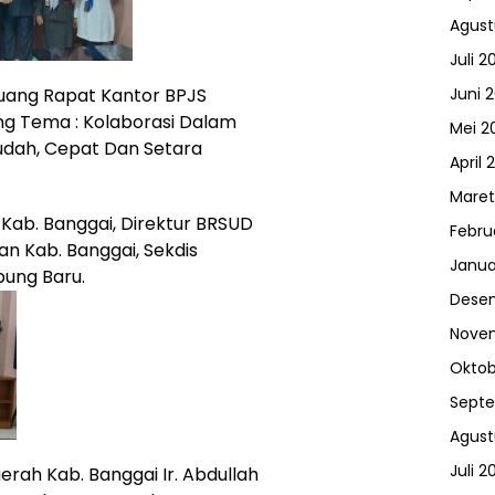
Agust
Juli 2
Juni 
Ruang Rapat Kantor BPJS
g Tema : Kolaborasi Dalam
Mei 2
udah, Cepat Dan Setara
April 
Maret
 Kab. Banggai, Direktur BRSUD
Febru
an Kab. Banggai, Sekdis
Janua
ung Baru.
Dese
Nove
Oktob
Sept
Agust
Juli 2
rah Kab. Banggai Ir. Abdullah