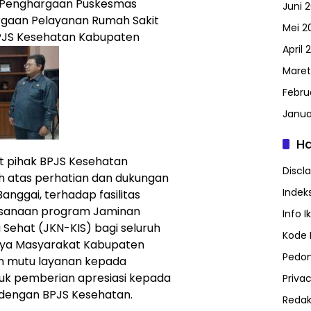
m Penghargaan Puskesmas
Juni 
gaan Pelayanan Rumah Sakit
Mei 2
PJS Kesehatan Kabupaten
April 
Maret
Febru
Janua
H
t pihak BPJS Kesehatan
Discl
 atas perhatian dan dukungan
Indeks
nggai, terhadap fasilitas
sanaan program Jaminan
Info I
 Sehat (JKN-KIS) bagi seluruh
Kode E
snya Masyarakat Kabupaten
Pedom
n mutu layanan kepada
tuk pemberian apresiasi kepada
Privac
 dengan BPJS Kesehatan.
Redak