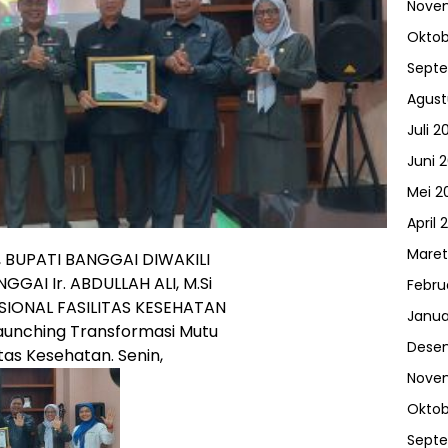
Nove
Oktob
Sept
Agust
Juli 2
Juni 
Mei 2
April 
Maret
 BUPATI BANGGAI DIWAKILI
AI Ir. ABDULLAH ALI, M.Si
Febru
IONAL FASILITAS KESEHATAN
Janua
unching Transformasi Mutu
Dese
tas Kesehatan. Senin,
Nove
Oktob
Sept