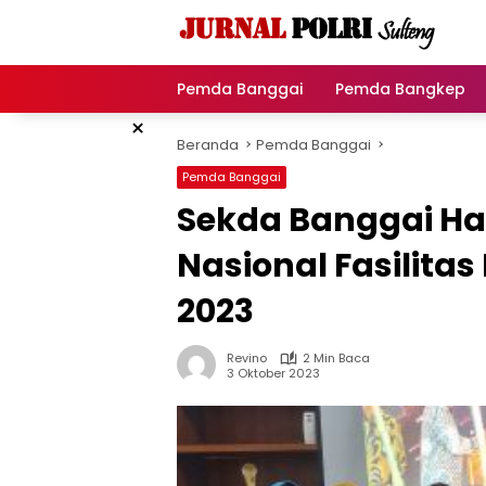
Langsung
ke
konten
Pemda Banggai
Pemda Bangkep
×
Beranda
Pemda Banggai
Pemda Banggai
Sekda Banggai Ha
Nasional Fasilita
2023
Revino
2 Min Baca
3 Oktober 2023