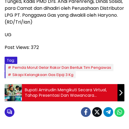
Tungka, Kadis PMD Drs. Andi Parenrengi, Dinas Sosial,
para Camat dan dihadiri oleh Perusahaan Distributor
LPG PT. Ponggawa Gas yang diwakili oleh Haryono.
(RD/Tri/Ian)
UG
Post Views:
372
Tag:
Pemda Morut Gelar Rakor Dan Bentuk Tim Pengawas
Sikapi Kelangkaan Gas Elpiji 3 Kg
Bupati Amirudin Mengikuti Secara Virtual,
Tahap Presentasi Dan Wawancara
Kompetisi Inovasi Pelayanan Publik Tahun
2023