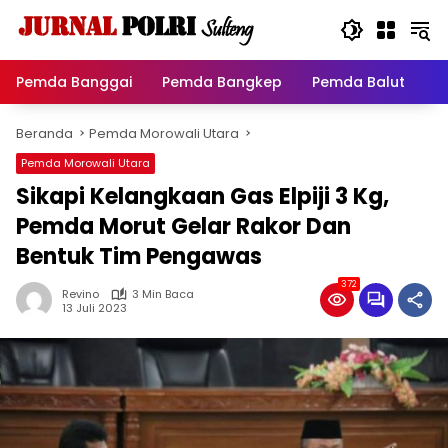
Langsung
ke
konten
Pemda Banggai
Pemda Bangkep
Pemda Balut
P
Beranda
Pemda Morowali Utara
Pemda Morowali Utara
Sikapi Kelangkaan Gas Elpiji 3 Kg,
Pemda Morut Gelar Rakor Dan
Bentuk Tim Pengawas
372
Revino
3 Min Baca
13 Juli 2023