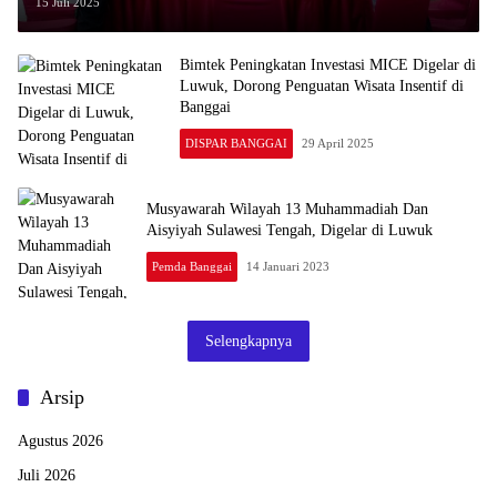
Luwuk, Dihadiri Oleh Ketua Komisi II
15 Juli 2025
Irwanto Kulap
Bimtek Peningkatan Investasi MICE Digelar di
Luwuk, Dorong Penguatan Wisata Insentif di
Banggai
DISPAR BANGGAI
29 April 2025
Musyawarah Wilayah 13 Muhammadiah Dan
Aisyiyah Sulawesi Tengah, Digelar di Luwuk
Pemda Banggai
14 Januari 2023
Selengkapnya
Arsip
Agustus 2026
Juli 2026