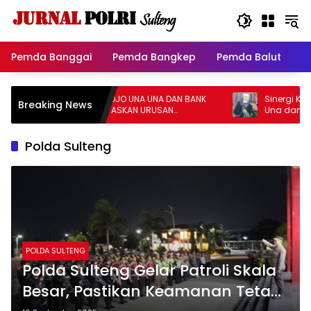
Langsung
ke
konten
Pemda Banggai
Pemda Bangkep
Pemda Balut
P
SINERGI BPKAD TOJO UNA UNA DAN BANK
Sinergi Kemanusiaa
Breaking News
SULTENG PRIORITASKAN URUSAN
Una dan Bank Sulten
KEMANUSIAAN
Masal
Polda Sulteng
POLDA SULTENG
Polda Sulteng Gelar Patroli Skala
Besar, Pastikan Keamanan Tetap