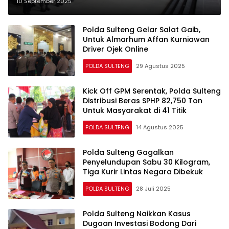
Kondusif
10 September 2025
Polda Sulteng Gelar Salat Gaib,
Untuk Almarhum Affan Kurniawan
Driver Ojek Online
POLDA SULTENG
29 Agustus 2025
Kick Off GPM Serentak, Polda Sulteng
Distribusi Beras SPHP 82,750 Ton
Untuk Masyarakat di 41 Titik
POLDA SULTENG
14 Agustus 2025
Polda Sulteng Gagalkan
Penyelundupan Sabu 30 Kilogram,
Tiga Kurir Lintas Negara Dibekuk
POLDA SULTENG
28 Juli 2025
Polda Sulteng Naikkan Kasus
Dugaan Investasi Bodong Dari