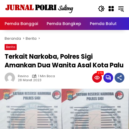
Langsung
ke
konten
Pemda Banggai
Pemda Bangkep
Pemda Balut
P
Beranda
Berita
Berita
Terkait Narkoba, Polres Sigi
Amankan Dua Wanita Asal Kota Palu
379
Revino
1 Min Baca
28 Maret 2023