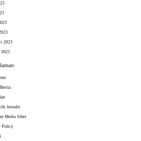
023
23
2023
2023
ri 2023
i 2023
laman
imer
Berita
lan
ik Jurnalis
n Media Siber
y Policy
i