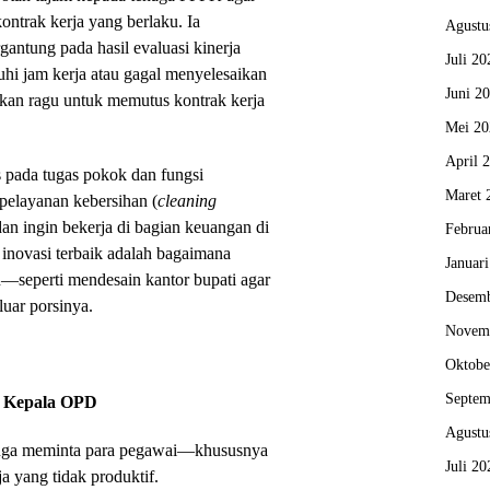
kontrak kerja yang berlaku. Ia
Agustu
antung pada hasil evaluasi kinerja
Juli 20
hi jam kerja atau gagal menyelesaikan
Juni 2
 akan ragu untuk memutus kontrak kerja
Mei 20
April 
pada tugas pokok dan fungsi
Maret 
 pelayanan kebersihan (
cleaning
 dan ingin bekerja di bagian keuangan di
Februa
inovasi terbaik adalah bagaimana
Januar
n—seperti mendesain kantor bupati agar
Desemb
uar porsinya.
Novem
Oktobe
Septem
n Kepala OPD
Agustu
juga meminta para pegawai—khususnya
Juli 20
 yang tidak produktif.