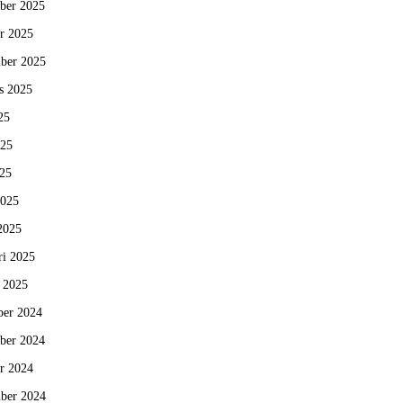
ber 2025
r 2025
ber 2025
s 2025
25
025
25
2025
2025
ri 2025
i 2025
er 2024
ber 2024
r 2024
ber 2024