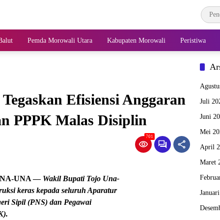
alut
Pemda Morowali Utara
Kabupaten Morowali
Peristiwa
Ar
Agustu
Tegaskan Efisiensi Anggaran
Juli 20
n PPPK Malas Disiplin
Juni 2
Mei 20
701
April 
Maret 
Februa
UNA-UNA
—
Wakil Bupati Tojo Una-
truksi keras kepada seluruh Aparatur
Januar
eri Sipil (PNS) dan Pegawai
Desemb
K).