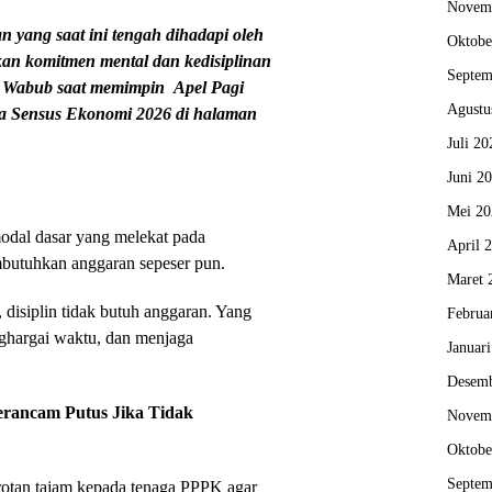
Novem
n yang saat ini tengah dihadapi oleh
Oktobe
an komitmen mental dan kedisiplinan
Septem
p Wabub saat memimpin
Apel Pagi
Agustu
a Sensus Ekonomi 2026
di halaman
Juli 20
Juni 2
Mei 20
modal dasar yang melekat pada
April 
embutuhkan anggaran sepeser pun.
Maret 
 disiplin tidak butuh anggaran. Yang
Februa
ghargai waktu, dan menjaga
Januar
Desemb
erancam Putus Jika Tidak
Novem
Oktobe
Septem
rotan tajam kepada tenaga PPPK agar