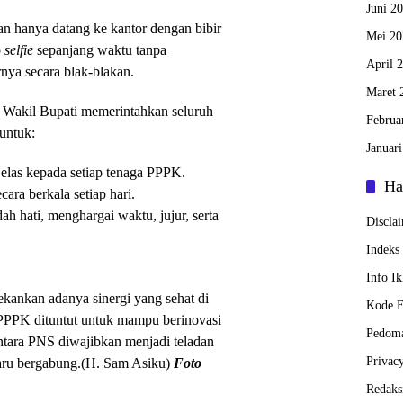
Juni 2
an hanya datang ke kantor dengan bibir
Mei 20
o
selfie
sepanjang waktu tanpa
April 
arnya secara blak-blakan.
Maret 
, Wakil Bupati memerintahkan seluruh
Februa
untuk:
Januar
jelas kepada setiap tenaga PPPK.
Ha
ara berkala setiap hari.
 hati, menghargai waktu, jujur, serta
Discla
Indeks 
Info Ik
kankan adanya sinergi yang sehat di
Kode Et
PPK dituntut untuk mampu berinovasi
Pedoma
ntara PNS diwajibkan menjadi teladan
Privac
baru bergabung.(H. Sam Asiku)
Foto
Redaks