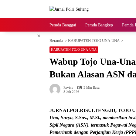
Langsung
ke
konten
Pemda Banggai
Pemda Bangkep
Pemda B
×
Beranda
KABUPATEN TOJO UNA-UNA
KABUPATEN TOJO UNA-UNA
Wabup Tojo Una-Una 
Bukan Alasan ASN da
Revino
3 Min Baca
8 Juli 2026
JURNALPOLRISULTENG.ID,
TOJO 
Una, Surya, S.Sos., M.Si., memberikan ins
Sipil Negara (ASN), termasuk Pegawai Neg
Pemerintah dengan Perjanjian Kerja (PPP