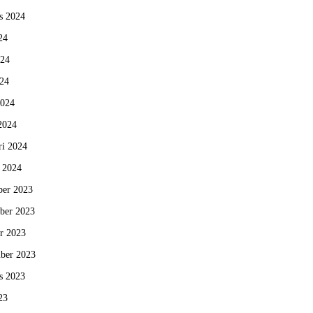
s 2024
24
024
24
2024
2024
ri 2024
i 2024
er 2023
ber 2023
r 2023
ber 2023
s 2023
23