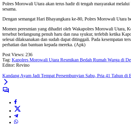
Polres Morowali Utara akan terus hadir di tengah masyarakat melalu
sesama.
Dengan semangat Hari Bhayangkara ke-80, Polres Morowali Utara ber
Momen peresmian yang dihadiri oleh Wakapolres Morowali Utara, Ke
tersebut berlangsung penuh haru dan rasa syukur, terlebih ketika K
selesai dilaksanakan dan sudah dapat ditinggali. Pada kesempatan t
perhatian dan bantuan kepada mereka. (Apk)
Post Views:
236
Tag:
Kapolres Morowali Utara Resmikan Bedah Rumah Warga di De
Editor: Revino
Kandang Ayam Jadi Tempat Persembunyian Sabu, Pria 41 Tahun di Ba