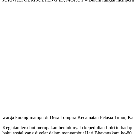
warga kurang mampu di Desa Tompira Kecamatan Petasia Timur, Ka
Kegiatan tersebut merupakan bentuk nyata kepedulian Polri terhada
bakti sosial yang digelar dalam menyambut Hari Bhayangkara ke-80.