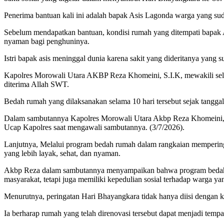
Penerima bantuan kali ini adalah bapak Asis Lagonda warga yang su
Sebelum mendapatkan bantuan, kondisi rumah yang ditempati bapak As
nyaman bagi penghuninya.
Istri bapak asis meninggal dunia karena sakit yang dideritanya yan
Kapolres Morowali Utara AKBP Reza Khomeini, S.I.K, mewakili seluru
diterima Allah SWT.
Bedah rumah yang dilaksanakan selama 10 hari tersebut sejak tanggal
Dalam sambutannya Kapolres Morowali Utara Akbp Reza Khomeini, S.
Ucap Kapolres saat mengawali sambutannya. (3/7/2026).
Lanjutnya, Melalui program bedah rumah dalam rangkaian mempering
yang lebih layak, sehat, dan nyaman.
Akbp Reza dalam sambutannya menyampaikan bahwa program bedah ru
masyarakat, tetapi juga memiliki kepedulian sosial terhadap warga 
Menurutnya, peringatan Hari Bhayangkara tidak hanya diisi dengan k
Ia berharap rumah yang telah direnovasi tersebut dapat menjadi tem