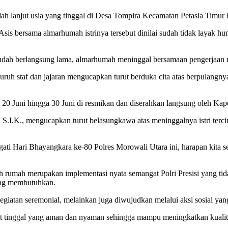
dah lanjut usia yang tinggal di Desa Tompira Kecamatan Petasia Timu
is bersama almarhumah istrinya tersebut dinilai sudah tidak layak h
g sudah berlangsung lama, almarhumah meninggal bersamaan pengerjaan
h staf dan jajaran mengucapkan turut berduka cita atas berpulangnya 
 20 Juni hingga 30 Juni di resmikan dan diserahkan langsung oleh Kap
I.K., mengucapkan turut belasungkawa atas meninggalnya istri terci
ati Hari Bhayangkara ke-80 Polres Morowali Utara ini, harapan kita
mah merupakan implementasi nyata semangat Polri Presisi yang tida
yang membutuhkan.
egiatan seremonial, melainkan juga diwujudkan melalui aksi sosial y
pat tinggal yang aman dan nyaman sehingga mampu meningkatkan kualit