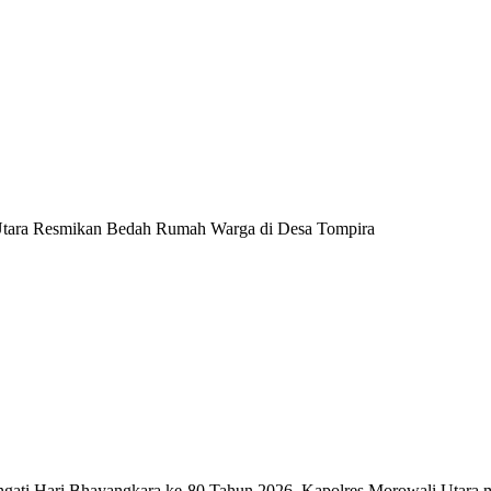
 Utara Resmikan Bedah Rumah Warga di Desa Tompira
ri Bhayangkara ke-80 Tahun 2026, Kapolres Morowali Utara memi